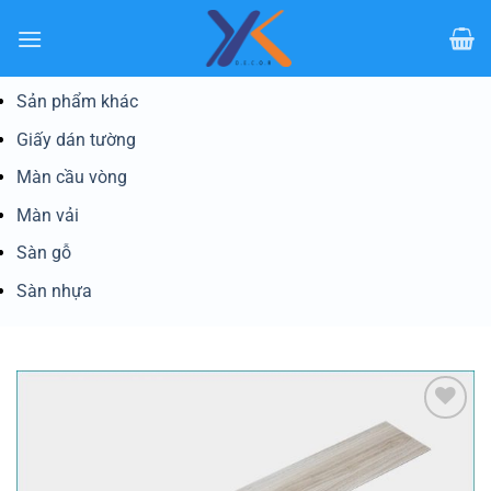
Bỏ
qua
nội
dung
Sản phẩm khác
Giấy dán tường
Màn cầu vòng
Màn vải
Sàn gỗ
Sàn nhựa
Yêu
thích