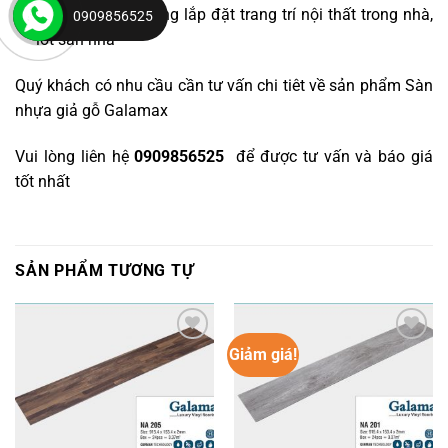
Ứng dụng:
Thi công lắp đặt trang trí nội thất trong nhà,
0909856525
lót sàn nhà
Quý khách có nhu cầu cần tư vấn chi tiêt về sản phẩm Sàn
nhựa giả gỗ Galamax
Vui lòng liên hệ
0909856525
để được tư vấn và báo giá
tốt nhất
SẢN PHẨM TƯƠNG TỰ
Giảm giá!
Yêu
Yêu
thích
thích