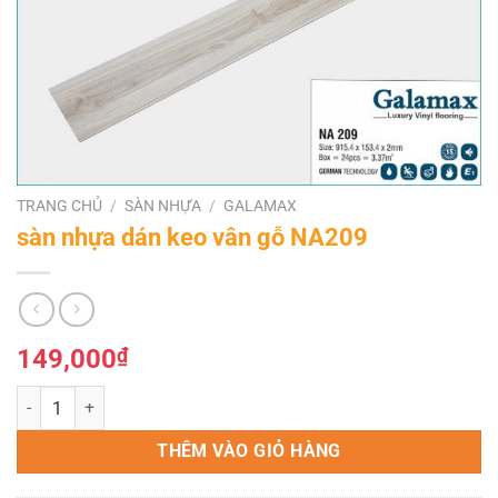
TRANG CHỦ
/
SÀN NHỰA
/
GALAMAX
sàn nhựa dán keo vân gỗ NA209
149,000
₫
sàn nhựa dán keo vân gỗ NA209 số lượng
THÊM VÀO GIỎ HÀNG