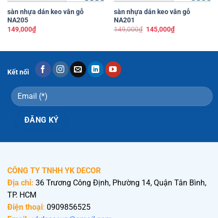
sàn nhựa dán keo vân gỗ
sàn nhựa dán keo vân gỗ
NA205
NA201
Giá
Giá
149,000
₫
149,000
₫
145,000
₫
gốc
hiện
là:
tại
149,000₫.
là:
145,000₫.
Kết nối
CÔNG TY TNHH YK DECOR
Địa chỉ:
36 Trương Công Định, Phường 14, Quận Tân Bình,
TP. HCM
Điện thoại
:
0909856525