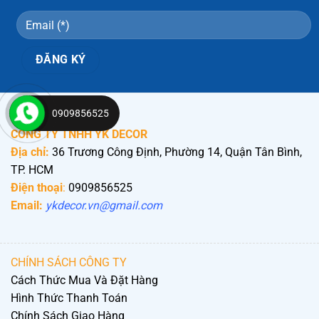
0909856525
CÔNG TY TNHH YK DECOR
Địa chỉ:
36 Trương Công Định, Phường 14, Quận Tân Bình,
TP. HCM
Điện thoại
:
0909856525
Email:
ykdecor.vn@gmail.com
CHÍNH SÁCH CÔNG TY
Cách Thức Mua Và Đặt Hàng
Hình Thức Thanh Toán
Chính Sách Giao Hàng