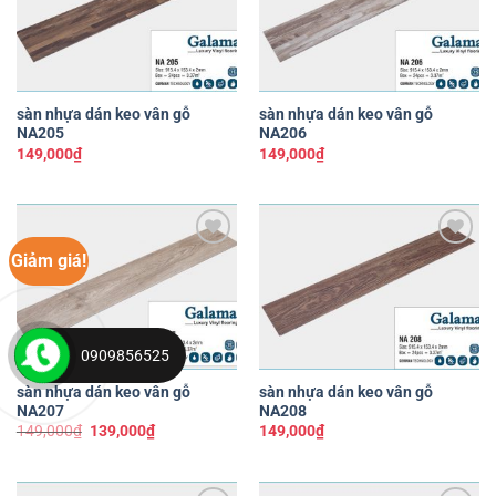
sàn nhựa dán keo vân gỗ
sàn nhựa dán keo vân gỗ
NA205
NA206
149,000
₫
149,000
₫
Giảm giá!
Yêu
Yêu
thích
thích
0909856525
sàn nhựa dán keo vân gỗ
sàn nhựa dán keo vân gỗ
NA207
NA208
Giá
Giá
149,000
₫
139,000
₫
149,000
₫
gốc
hiện
là:
tại
149,000₫.
là:
139,000₫.