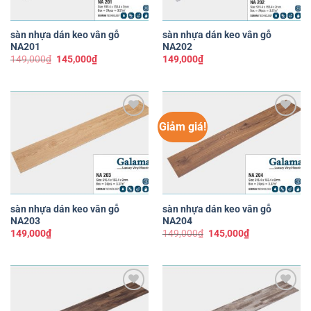
sàn nhựa dán keo vân gỗ
sàn nhựa dán keo vân gỗ
NA201
NA202
Giá
Giá
149,000
₫
145,000
₫
149,000
₫
gốc
hiện
là:
tại
149,000₫.
là:
145,000₫.
Giảm giá!
Yêu
Yêu
thích
thích
sàn nhựa dán keo vân gỗ
sàn nhựa dán keo vân gỗ
NA203
NA204
Giá
Giá
149,000
₫
149,000
₫
145,000
₫
gốc
hiện
là:
tại
149,000₫.
là:
145,000₫.
Yêu
Yêu
thích
thích