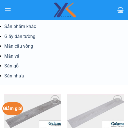
Bỏ
qua
nội
dung
Sản phẩm khác
Giấy dán tường
Màn cầu vòng
Màn vải
Sàn gỗ
Sàn nhựa
Giảm giá!
Yêu
Yêu
thích
thích