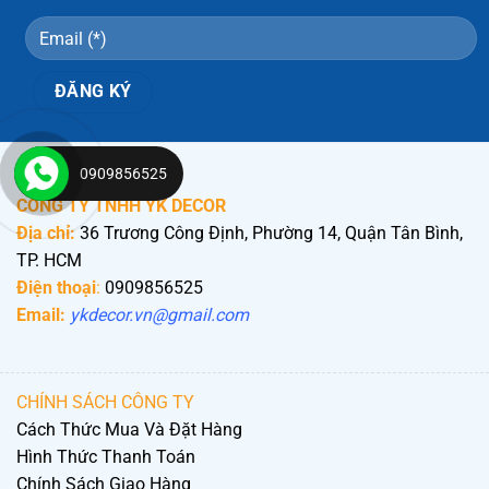
0909856525
CÔNG TY TNHH YK DECOR
Địa chỉ:
36 Trương Công Định, Phường 14, Quận Tân Bình,
TP. HCM
Điện thoại
:
0909856525
Email:
ykdecor.vn@gmail.com
CHÍNH SÁCH CÔNG TY
Cách Thức Mua Và Đặt Hàng
Hình Thức Thanh Toán
Chính Sách Giao Hàng