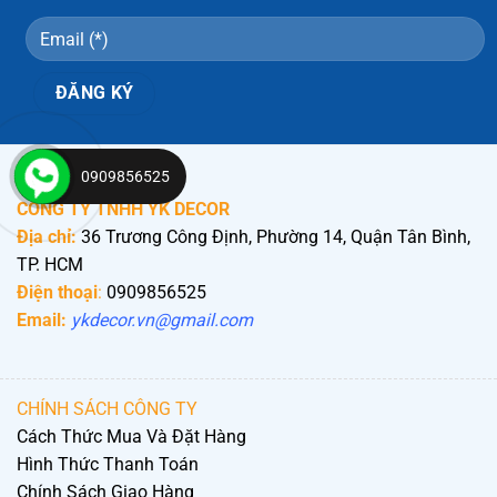
0909856525
CÔNG TY TNHH YK DECOR
Địa chỉ:
36 Trương Công Định, Phường 14, Quận Tân Bình,
TP. HCM
Điện thoại
:
0909856525
Email:
ykdecor.vn@gmail.com
CHÍNH SÁCH CÔNG TY
Cách Thức Mua Và Đặt Hàng
Hình Thức Thanh Toán
Chính Sách Giao Hàng