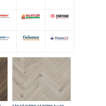
êu
Yêu
ích
thích
+
+