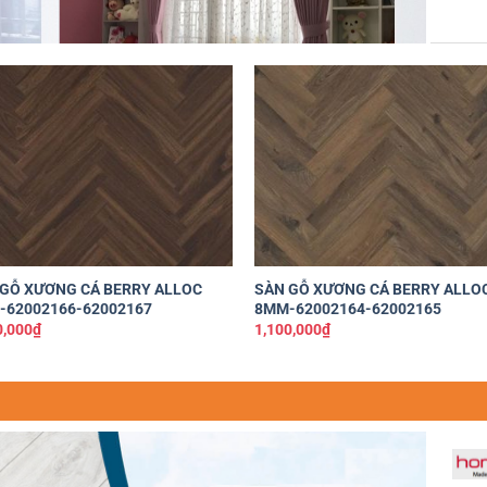
Yêu
Y
thích
th
+
GỖ XƯƠNG CÁ BERRY ALLOC
SÀN GỖ XƯƠNG CÁ BERRY ALLO
-62002166-62002167
8MM-62002164-62002165
0,000
₫
1,100,000
₫