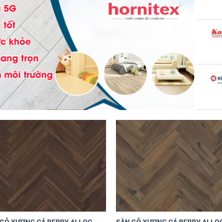
Yêu
Y
thích
th
+