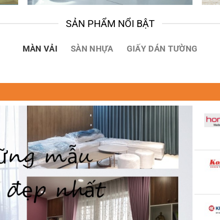
SẢN PHẨM NỔI BẬT
MÀN VẢI
SÀN NHỰA
GIẤY DÁN TƯỜNG