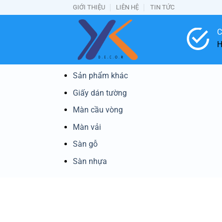
Bỏ
GIỚI THIỆU
LIÊN HỆ
TIN TỨC
qua
nội
C
dung
H
Sản phẩm khác
Giấy dán tường
Màn cầu vòng
Màn vải
Sàn gỗ
Sàn nhựa