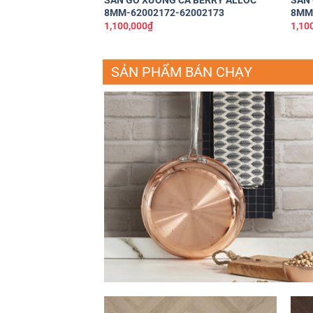
SÀN GỖ XƯƠNG CÁ BERRY ALLOC
SÀN 
8MM-62002172-62002173
8MM
1,100,000
₫
1,10
SẢN PHẨM BÁN CHẠY