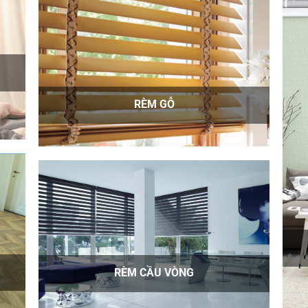
RÈM GỖ
RÈM CẦU VÒNG