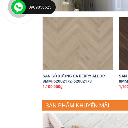
0909856525
Yêu
thích
+
+
SÀN GỖ XƯƠNG CÁ BERRY ALLOC
SÀN 
8MM-62002172-62002173
8MM
1,100,000
₫
1,10
SẢN PHẨM KHUYẾN MÃI