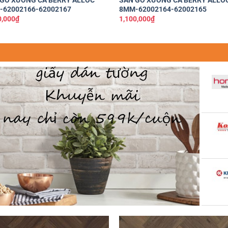
GỖ XƯƠNG CÁ BERRY ALLOC
SÀN GỖ XƯƠNG CÁ BERRY ALLO
-62002166-62002167
8MM-62002164-62002165
0,000
₫
1,100,000
₫