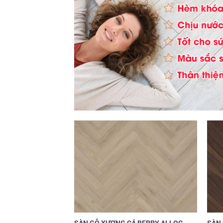
Yêu
thích
+
+