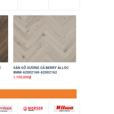
êu
Yêu
ích
thích
+
+
C
SÀN GỖ XƯƠNG CÁ BERRY ALLOC
SÀN GỖ XƯƠNG CÁ 
8MM-62002160-62002162
8MM-62001405-62
1,100,000
₫
1,100,000
₫