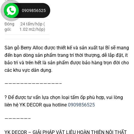
Bảo
0909856525
trọn đời
hành:
Đóng
24 tấm/hộp (
gói:
1.02 m2/hộp)
Sàn gỗ Berry Alloc được thiết kế và sản xuất tại Bỉ sẽ mang
đến bạn dòng sản phẩm trang trí thời thượng, dễ lắp đặt, ít
bảo trì và trên hết là sản phẩm được bảo hàng trọn đời cho
các khu vực dân dụng.
——————————————–
?
Để được tư vấn lựa chọn loại tấm ốp phù hợp, vui lòng
liên hệ YK DECOR qua hotline
0909856525
——————–
YK DECOR – GIẢI PHÁP VẬT LIỆU HOÀN THIỆN NỘI THẤT