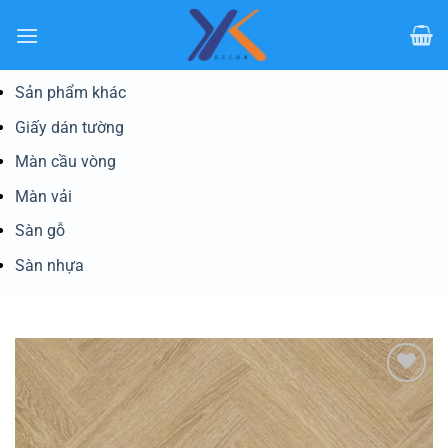
Bỏ
qua
nội
dung
Sản phẩm khác
Giấy dán tường
Màn cầu vòng
Màn vải
Sàn gỗ
Sàn nhựa
Yêu
thích