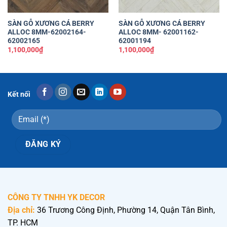
SÀN GỖ XƯƠNG CÁ BERRY
SÀN GỖ XƯƠNG CÁ BERRY
ALLOC 8MM-62002164-
ALLOC 8MM- 62001162-
62002165
62001194
1,100,000
₫
1,100,000
₫
Kết nối
CÔNG TY TNHH YK DECOR
Địa chỉ:
36 Trương Công Định, Phường 14, Quận Tân Bình,
TP. HCM