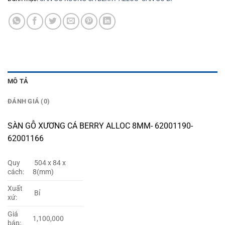
MÔ TẢ
ĐÁNH GIÁ (0)
SÀN GỖ XƯƠNG CÁ BERRY ALLOC 8MM- 62001190-
62001166
Quy
504 x 84 x
cách:
8(mm)
Xuất
Bỉ
xứ:
Giá
1,100,000
bán: