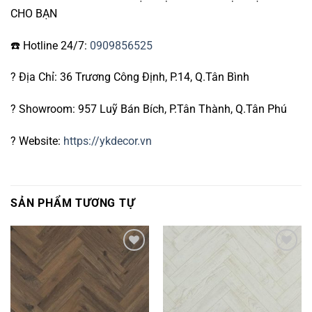
CHO BẠN
☎️ Hotline 24/7:
0909856525
?
Địa Chỉ: 36 Trương Công Định, P.14, Q.Tân Bình
?
Showroom: 957 Luỹ Bán Bích, P.Tân Thành, Q.Tân Phú
?
Website:
https://ykdecor.vn
SẢN PHẨM TƯƠNG TỰ
Yêu
Yêu
thích
thích