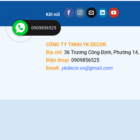
Kết nối
0909856525
CÔNG TY TNHH YK DECOR
Địa chỉ:
36 Trương Công Định, Phường 14,
Điện thoại
:
0909856525
Email:
ykdecor.vn@gmail.com