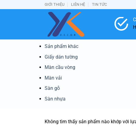
Bỏ
GIỚI THIỆU
LIÊN HỆ
TIN TỨC
qua
nội
C
dung
H
Sản phẩm khác
Giấy dán tường
Màn cầu vòng
Màn vải
Sàn gỗ
Sàn nhựa
Không tìm thấy sản phẩm nào khớp với lự