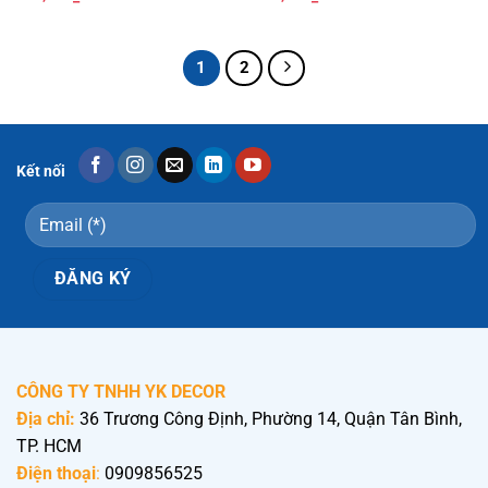
1
2
Kết nối
CÔNG TY TNHH YK DECOR
Địa chỉ:
36 Trương Công Định, Phường 14, Quận Tân Bình,
TP. HCM
Điện thoại
:
0909856525