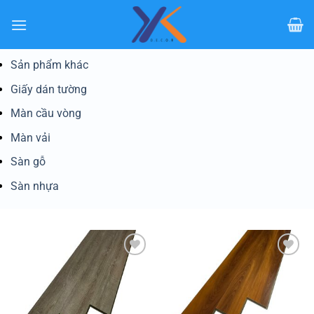
Bỏ
qua
nội
dung
Sản phẩm khác
Giấy dán tường
Màn cầu vòng
Màn vải
Sàn gỗ
Sàn nhựa
Yêu
Yêu
thích
thích