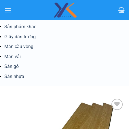
Bỏ
qua
nội
dung
Sản phẩm khác
Giấy dán tường
Màn cầu vòng
Màn vải
Sàn gỗ
Sàn nhựa
Yêu
thích