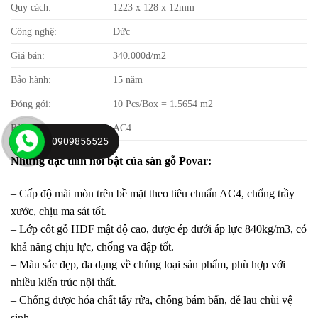
Quy cách:
1223 x 128 x 12mm
Công nghệ:
Đức
Giá bán:
340.000đ/m2
Bảo hành:
15 năm
Đóng gói:
10 Pcs/Box = 1.5654 m2
Bề mặt:
AC4
0909856525
Những đặc tính nổi bật của sàn gỗ Povar:
– Cấp độ mài mòn trên bề mặt theo tiêu chuẩn AC4, chống trầy
xước, chịu ma sát tốt.
– Lớp cốt gỗ HDF mật độ cao, được ép dưới áp lực 840kg/m3, có
khả năng chịu lực, chống va đập tốt.
– Màu sắc đẹp, đa dạng về chủng loại sản phẩm, phù hợp với
nhiều kiến trúc nội thất.
– Chống được hóa chất tẩy rửa, chống bám bẩn, dễ lau chùi vệ
sinh.