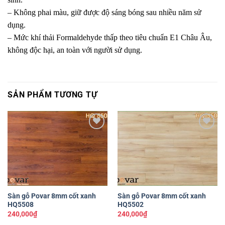
– Không phai màu, giữ được độ sáng bóng sau nhiều năm sử
dụng.
– Mức khí thải Formaldehyde thấp theo tiêu chuẩn E1 Châu Âu,
không độc hại, an toàn với người sử dụng.
SẢN PHẨM TƯƠNG TỰ
Yêu
Yêu
thích
thích
Sàn gỗ Povar 8mm cốt xanh
Sàn gỗ Povar 8mm cốt xanh
HQ5508
HQ5502
240,000
₫
240,000
₫