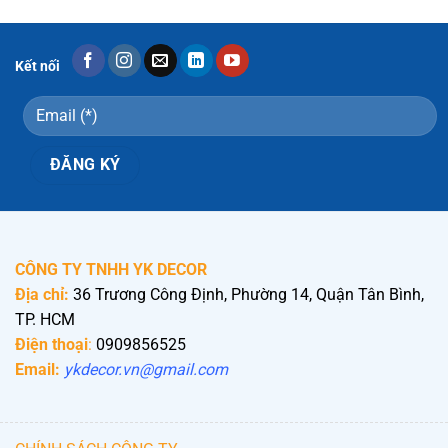
Kết nối
CÔNG TY TNHH YK DECOR
Địa chỉ:
36 Trương Công Định, Phường 14, Quận Tân Bình,
TP. HCM
Điện thoại
:
0909856525
Email:
ykdecor.vn@gmail.com