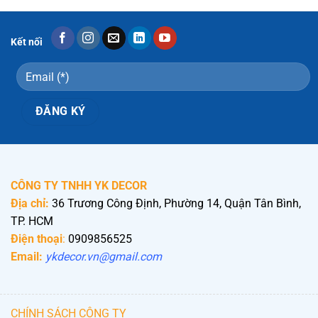
Kết nối
CÔNG TY TNHH YK DECOR
Địa chỉ:
36 Trương Công Định, Phường 14, Quận Tân Bình,
TP. HCM
Điện thoại
:
0909856525
Email:
ykdecor.vn@gmail.com
CHÍNH SÁCH CÔNG TY