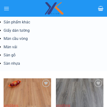
Bỏ
qua
nội
dung
Sản phẩm khác
Giấy dán tường
Màn cầu vòng
Màn vải
Sàn gỗ
Sàn nhựa
Yêu
Yêu
thích
thích