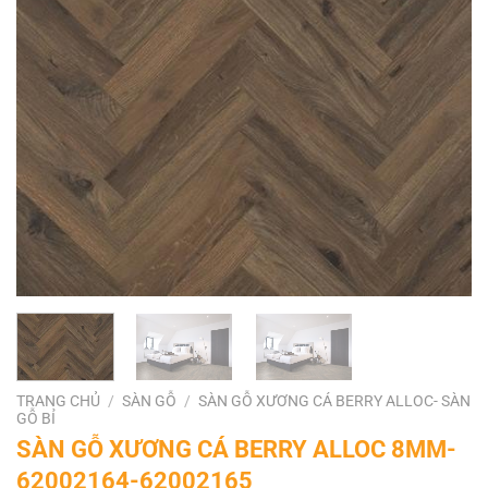
TRANG CHỦ
/
SÀN GỖ
/
SÀN GỖ XƯƠNG CÁ BERRY ALLOC- SÀN
GỖ BỈ
SÀN GỖ XƯƠNG CÁ BERRY ALLOC 8MM-
62002164-62002165