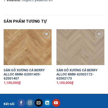
SẢN PHẨM TƯƠNG TỰ
Yêu
Yêu
thích
thích
SÀN GỖ XƯƠNG CÁ BERRY
SÀN GỖ XƯƠNG CÁ BERRY
ALLOC 8MM-62001405-
ALLOC 8MM-62002172-
62001407
62002173
1,100,000
₫
1,100,000
₫
Kết nối