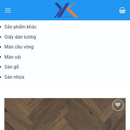
Bỏ
qua
nội
dung
Sản phẩm khác
Giấy dán tường
Màn cầu vòng
Màn vải
Sàn gỗ
Sàn nhựa
Yêu
thích