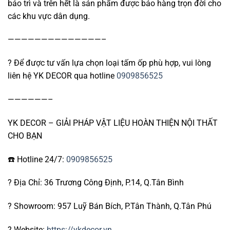
bảo trì và trên hết là sản phẩm được bảo hàng trọn đời cho
các khu vực dân dụng.
——————————————–
?
Để được tư vấn lựa chọn loại tấm ốp phù hợp, vui lòng
liên hệ YK DECOR qua hotline
0909856525
——————–
YK DECOR – GIẢI PHÁP VẬT LIỆU HOÀN THIỆN NỘI THẤT
CHO BẠN
☎️ Hotline 24/7:
0909856525
?
Địa Chỉ: 36 Trương Công Định, P.14, Q.Tân Bình
?
Showroom: 957 Luỹ Bán Bích, P.Tân Thành, Q.Tân Phú
?
Website:
https://ykdecor.vn