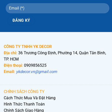
CÔNG TY TNHH YK DECOR
Địa chỉ:
36 Trương Công Định, Phường 14, Quận Tân Bình,
TP. HCM
Điện thoại
:
0909856525
Email:
ykdecor.vn@gmail.com
CHÍNH SÁCH CÔNG TY
Cách Thức Mua Và Đặt Hàng
Hình Thức Thanh Toán
Chính Sách Giao Hàng