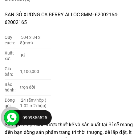
SÀN GỖ XƯƠNG CÁ BERRY ALLOC 8MM- 62002164-
62002165
Quy
504 x 84 x
cách:
8(mm)
Xuất
Bỉ
xứ:
Giá
1,100,000
bán:
Bảo
trọn đời
hành:
Đóng
24 tấm/hộp (
gói:
1.02 m2/hộp)
0909856525
Sàn gỗ Berry Alloc được thiết kế và sản xuất tại Bỉ sẽ mang
đến bạn dòng sản phẩm trang trí thời thượng, dễ lắp đặt, ít