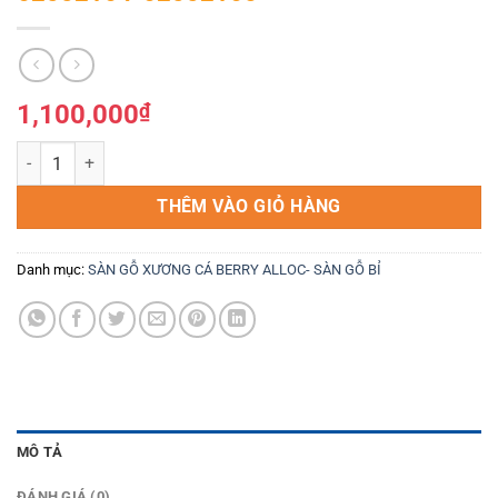
1,100,000
₫
SÀN GỖ XƯƠNG CÁ BERRY ALLOC 8MM-62002164-62002165 số lư
THÊM VÀO GIỎ HÀNG
Danh mục:
SÀN GỖ XƯƠNG CÁ BERRY ALLOC- SÀN GỖ BỈ
MÔ TẢ
ĐÁNH GIÁ (0)