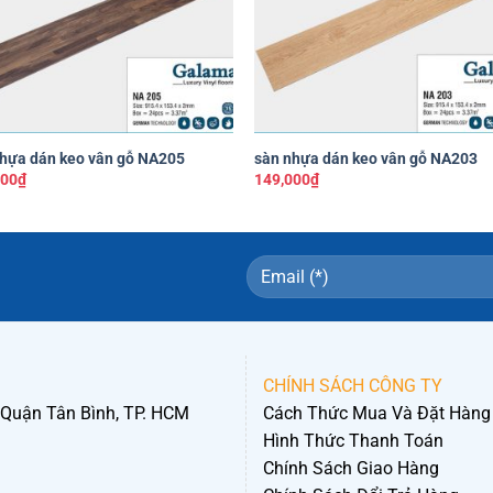
thích
th
+
nhựa dán keo vân gỗ NA205
sàn nhựa dán keo vân gỗ NA203
000
₫
149,000
₫
CHÍNH SÁCH CÔNG TY
 Quận Tân Bình, TP. HCM
Cách Thức Mua Và Đặt Hàng
Hình Thức Thanh Toán
Chính Sách Giao Hàng