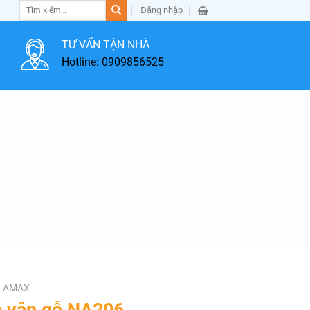
Tìm
Đăng nhập
kiếm:
TƯ VẤN TẬN NHÀ
Hotline: 0909856525
LAMAX
o vân gỗ NA206