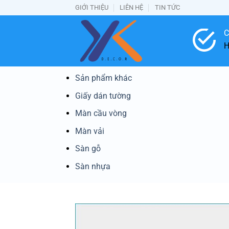
Bỏ
GIỚI THIỆU
LIÊN HỆ
TIN TỨC
qua
nội
C
dung
H
Sản phẩm khác
Giấy dán tường
Màn cầu vòng
Màn vải
Sàn gỗ
Sàn nhựa