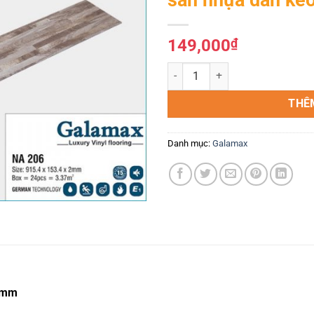
Yêu
thích
149,000
₫
sàn nhựa dán keo vân gỗ NA206 
THÊ
Danh mục:
Galamax
 2mm