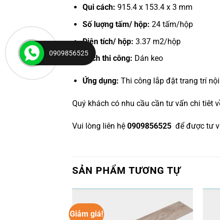
Qui cách:
915.4 x 153.4 x 3 mm
Số luợng tấm/ hộp:
24 tấm/hộp
Diện tích/ hộp:
3.37 m2/hộp
0909856525
Cách thi công:
Dán keo
Ứng dụng:
Thi công lắp đặt trang trí nội
Quý khách có nhu cầu cần tư vấn chi tiêt
Vui lòng liên hệ
0909856525
để được tư vấ
SẢN PHẨM TƯƠNG TỰ
Giảm giá!
Yêu