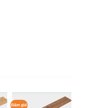
Giảm giá!
êu
Yêu