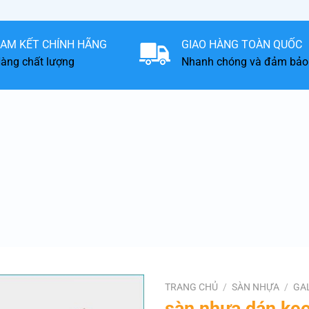
AM KẾT CHÍNH HÃNG
GIAO HÀNG TOÀN QUỐC
àng chất lượng
Nhanh chóng và đảm bảo
TRANG CHỦ
/
SÀN NHỰA
/
GA
sàn nhựa dán ke