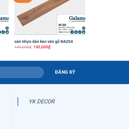
ích
thích
+
+
sàn nhựa dán keo vân gỗ NA204
sàn nhựa dán keo v
Giá
Giá
149,000
₫
145,000
₫
149,000
₫
gốc
hiện
là:
tại
149,000₫.
là:
145,000₫.
YK DECOR