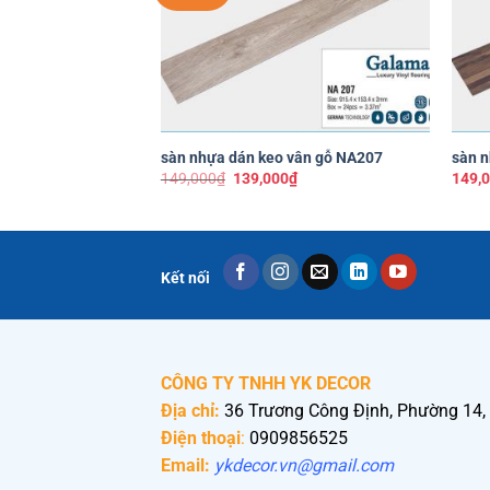
thích
+
+
sàn nhựa dán keo vân gỗ NA207
sàn 
Giá
Giá
149,000
₫
139,000
₫
149,
gốc
hiện
là:
tại
149,000₫.
là:
139,000₫.
Kết nối
CÔNG TY TNHH YK DECOR
Địa chỉ:
36 Trương Công Định, Phường 14,
Điện thoại
:
0909856525
Email:
ykdecor.vn@gmail.com