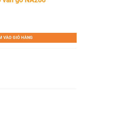
số lượng
M VÀO GIỎ HÀNG