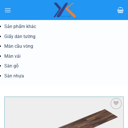
Bỏ
qua
nội
dung
Sản phẩm khác
Giấy dán tường
Màn cầu vòng
Màn vải
Sàn gỗ
Sàn nhựa
Yêu
thích