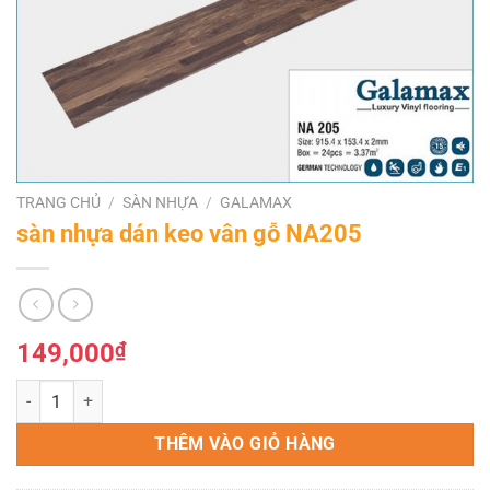
TRANG CHỦ
/
SÀN NHỰA
/
GALAMAX
sàn nhựa dán keo vân gỗ NA205
149,000
₫
sàn nhựa dán keo vân gỗ NA205 số lượng
THÊM VÀO GIỎ HÀNG