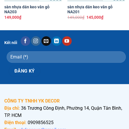
sàn nhựa dán keo vân gỗ
sàn nhựa dán keo vân gỗ
NA203
NA201
Giá
Giá
149,000
₫
149,000
₫
145,000
₫
gốc
hiện
là:
tại
149,000₫.
là:
145,000₫.
Kết nối
CÔNG TY TNHH YK DECOR
Địa chỉ:
36 Trương Công Định, Phường 14, Quận Tân Bình,
TP. HCM
Điện thoại
:
0909856525