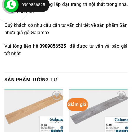
Ứng dụng:
Thi công lắp đặt trang trí nội thất trong nhà,
0909856525
lót sàn nhà
Quý khách có nhu cầu cần tư vấn chi tiêt về sản phẩm Sàn
nhựa giả gỗ Galamax
Vui lòng liên hệ
0909856525
để được tư vấn và báo giá
tốt nhất
SẢN PHẨM TƯƠNG TỰ
Giảm giá!
Yêu
Yêu
thích
thích