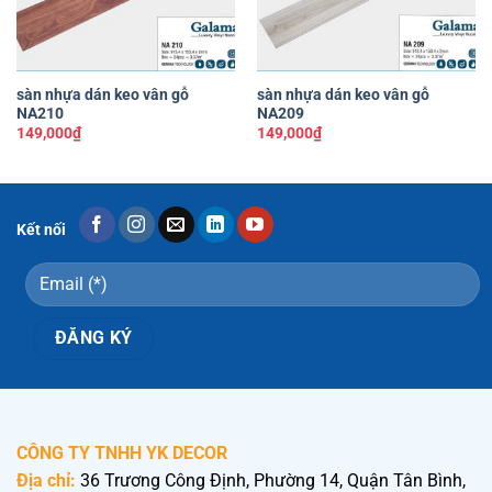
sàn nhựa dán keo vân gỗ
sàn nhựa dán keo vân gỗ
NA210
NA209
149,000
₫
149,000
₫
Kết nối
CÔNG TY TNHH YK DECOR
Địa chỉ:
36 Trương Công Định, Phường 14, Quận Tân Bình,