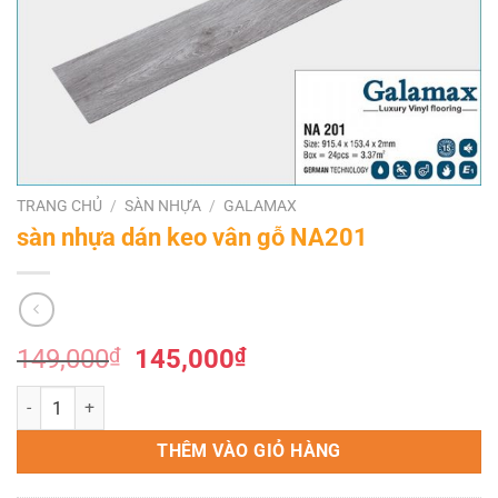
TRANG CHỦ
/
SÀN NHỰA
/
GALAMAX
sàn nhựa dán keo vân gỗ NA201
Giá
Giá
149,000
₫
145,000
₫
gốc
hiện
sàn nhựa dán keo vân gỗ NA201 số lượng
là:
tại
149,000₫.
là:
THÊM VÀO GIỎ HÀNG
145,000₫.