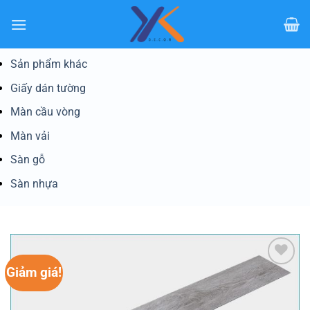
Bỏ
qua
nội
dung
Sản phẩm khác
Giấy dán tường
Màn cầu vòng
Màn vải
Sàn gỗ
Sàn nhựa
Giảm giá!
Yêu
thích