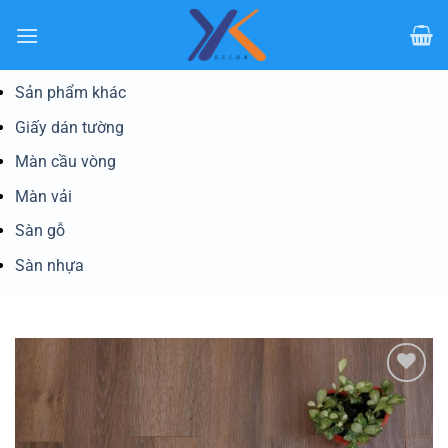
Bỏ
qua
nội
dung
Sản phẩm khác
Giấy dán tường
Màn cầu vòng
Màn vải
Sàn gỗ
Sàn nhựa
Yêu
thích