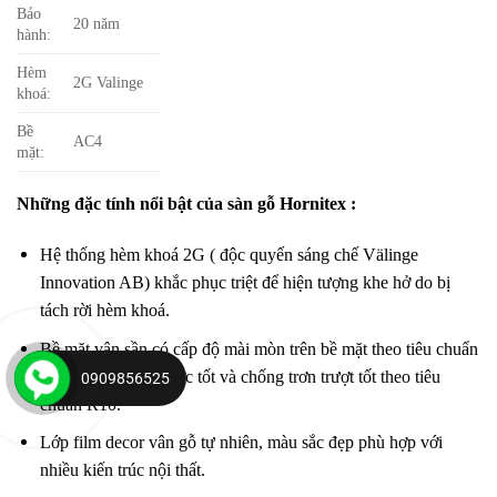
Bảo
20 năm
hành:
Hèm
2G Valinge
khoá:
Bề
AC4
mặt:
Những đặc tính nổi bật của sàn gỗ Hornitex :
Hệ thống hèm khoá 2G ( độc quyến sáng chế Välinge
Innovation AB) khắc phục triệt để hiện tượng khe hở do bị
tách rời hèm khoá.
Bề mặt vân sần có cấp độ mài mòn trên bề mặt theo tiêu chuẩn
AC4 chống trầy xước tốt và chống trơn trượt tốt theo tiêu
0909856525
chuẩn R10.
Lớp film decor vân gỗ tự nhiên, màu sắc đẹp phù hợp với
nhiều kiến trúc nội thất.