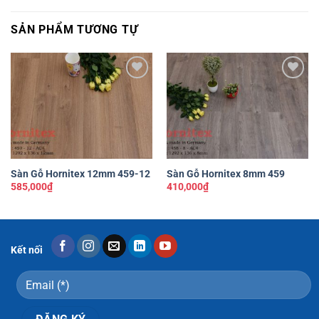
SẢN PHẨM TƯƠNG TỰ
Yêu
Yêu
thích
thích
Sàn Gỗ Hornitex 12mm 459-12
Sàn Gỗ Hornitex 8mm 459
585,000
₫
410,000
₫
Kết nối