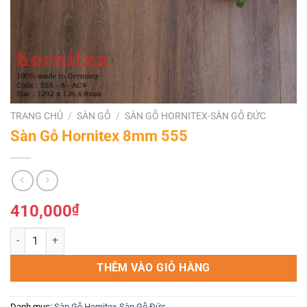
TRANG CHỦ
/
SÀN GỖ
/
SÀN GỖ HORNITEX-SÀN GỖ ĐỨC
Sàn Gỗ Hornitex 8mm 555
410,000
₫
Sàn Gỗ Hornitex 8mm 555 số lượng
THÊM VÀO GIỎ HÀNG
Danh mục:
Sàn Gỗ Hornitex-Sàn Gỗ Đức