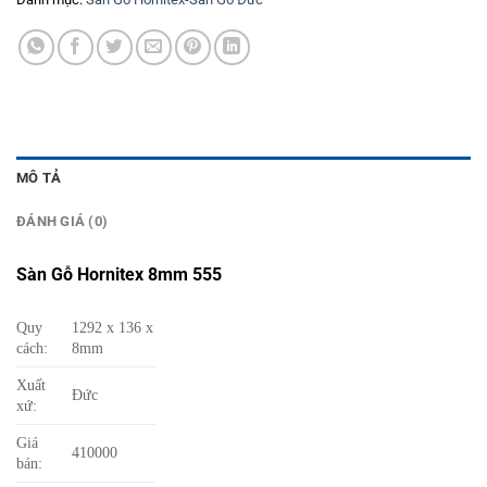
MÔ TẢ
ĐÁNH GIÁ (0)
Sàn Gỗ Hornitex 8mm 555
Quy
1292 x 136 x
cách:
8mm
Xuất
Đức
xứ:
Giá
410000
bán: