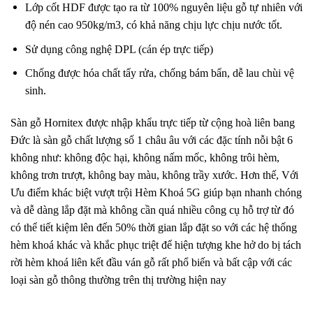
Lớp cốt HDF được tạo ra từ 100% nguyên liệu gỗ tự nhiên với
độ nén cao 950kg/m3, có khả năng chịu lực chịu nước tốt.
Sử dụng công nghệ DPL (cán ép trực tiếp)
Chống được hóa chất tẩy rửa, chống bám bẩn, dễ lau chùi vệ
sinh.
Sàn gỗ Hornitex được nhập khẩu trực tiếp từ cộng hoà liên bang
Đức là sàn gỗ chất lượng số 1 châu âu với các đặc tính nỗi bật 6
không như: không độc hại, không nấm mốc, không trôi hèm,
không trơn trượt, không bay màu, không trầy xước. Hơn thế, Với
Ưu điểm khác biệt vượt trội Hèm Khoá 5G giúp bạn nhanh chóng
và dễ dàng lắp đặt mà không cần quá nhiều công cụ hỗ trợ từ đó
có thể tiết kiệm lên đến 50% thời gian lắp đặt so với các hệ thống
hèm khoá khác và khắc phục triệt để hiện tượng khe hở do bị tách
rời hèm khoá liên kết đầu ván gỗ rất phổ biến và bất cập với các
loại sàn gỗ thông thường trên thị trường hiện nay