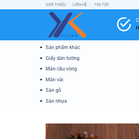
Bỏ
GIỚI THIỆU
LIÊN HỆ
TIN TỨC
qua
nội
C
dung
H
Sản phẩm khác
Giấy dán tường
Màn cầu vòng
Màn vải
Sàn gỗ
Sàn nhựa