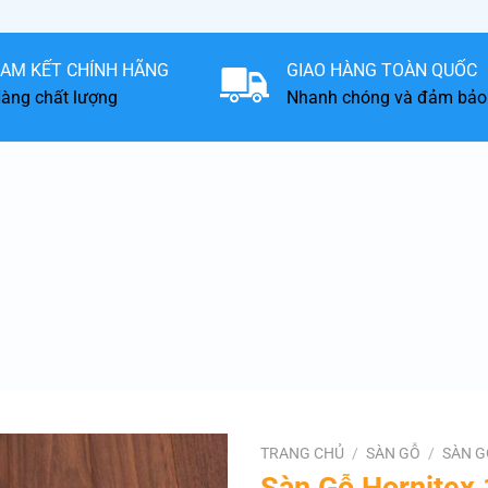
AM KẾT CHÍNH HÃNG
GIAO HÀNG TOÀN QUỐC
àng chất lượng
Nhanh chóng và đảm bảo
TRANG CHỦ
/
SÀN GỖ
/
SÀN G
Sàn Gỗ Hornitex