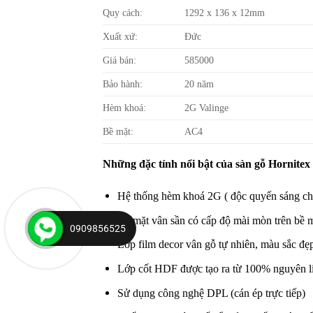
Quy cách:
1292 x 136 x 12mm
Xuất xứ:
Đức
Giá bán:
585000
Bảo hành:
20 năm
Hèm khoá:
2G Valinge
Bề mặt:
AC4
Những đặc tính nổi bật của sàn gỗ Hornitex 
Hệ thống hèm khoá 2G ( độc quyến sáng chế V
Bề mặt vân sần có cấp độ mài mòn trên bề mặ
0909856525
Lớp film decor vân gỗ tự nhiên, màu sắc đẹp
Lớp cốt HDF được tạo ra từ 100% nguyên liệ
Sử dụng công nghệ DPL (cán ép trực tiếp)