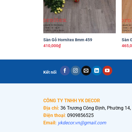
+
+
Sàn Gỗ Hornitex 8mm 459
Sàn 
410,000
₫
465,
Kết nối
CÔNG TY TNHH YK DECOR
Địa chỉ:
36 Trương Công Định, Phường 14,
Điện thoại
:
0909856525
Email:
ykdecor.vn@gmail.com