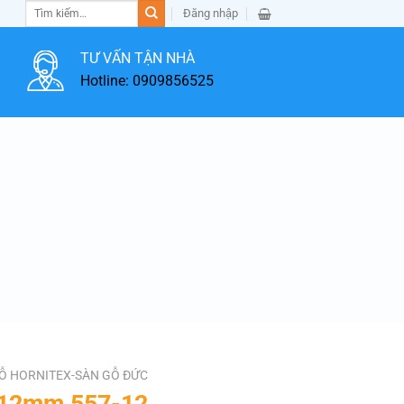
Tìm
Đăng nhập
kiếm:
TƯ VẤN TẬN NHÀ
Hotline: 0909856525
Ỗ HORNITEX-SÀN GỖ ĐỨC
 12mm 557-12