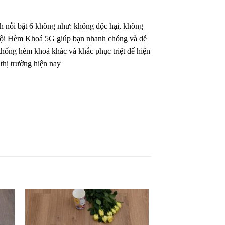
nh nỗi bật 6 không như: không độc hại, không
 trội Hèm Khoá 5G giúp bạn nhanh chóng và dễ
 thống hèm khoá khác và khắc phục triệt để hiện
 thị trường hiện nay
êu
Yêu
ích
thích