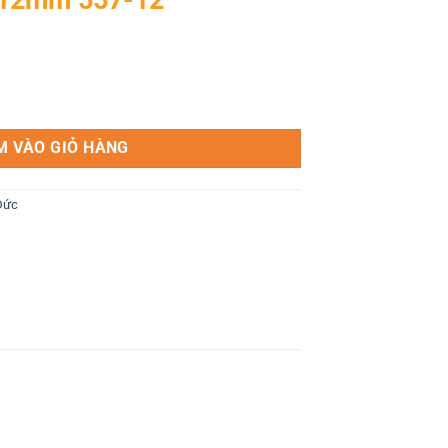
ố lượng
M VÀO GIỎ HÀNG
Đức