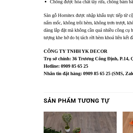
Chống được hóa chất tẩy rửa, chống bám bẩn
Sàn gỗ Hornitex được nhập khẩu trực tiếp từ cộ
nấm mốc, không trôi hèm, không trơn trượt, k
dàng lắp đặt mà không cần quá nhiều công cụ hỗ 
tượng khe hở do bị tách rời hèm khoá liên kết đ
CÔNG TY TNHH YK DECOR
Trụ sở chính: 36 Trương Công Định, P.14
Hotline: 0909 85 65 25
Nhắn tin đặt hàng: 0909 85 65 25 (SMS, Zalo
SẢN PHẨM TƯƠNG TỰ
Yêu
thích