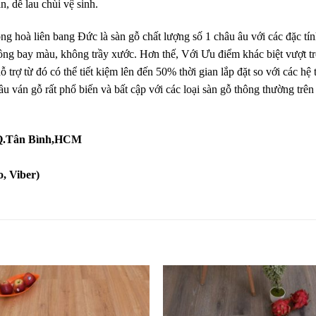
, dễ lau chùi vệ sinh.
ng hoà liên bang Đức là sàn gỗ chất lượng số 1 châu âu với các đặc tí
hông bay màu, không trầy xước. Hơn thế, Với Ưu điểm khác biệt vượt
trợ từ đó có thể tiết kiệm lên đến 50% thời gian lắp đặt so với các hệ
ầu ván gỗ rất phổ biến và bất cập với các loại sàn gỗ thông thường trên
, Q.Tân Bình,HCM
, Viber)
Yêu
Y
thích
th