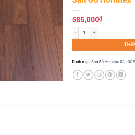
Yêu
thích
585,000
₫
Sàn Gỗ Hornitex 12mm 557-12 s
THÊ
Danh mục:
Sàn Gỗ Hornitex-Sàn Gỗ 