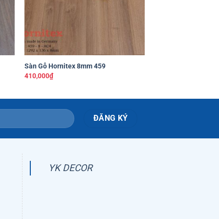
+
+
Sàn Gỗ Hornitex 8mm 459
Sàn Gỗ Hornitex 10
410,000
₫
465,000
₫
YK DECOR