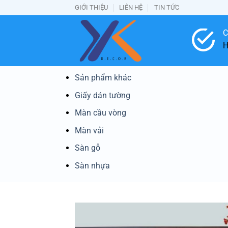
Bỏ
GIỚI THIỆU
LIÊN HỆ
TIN TỨC
qua
nội
C
dung
H
Sản phẩm khác
Giấy dán tường
Màn cầu vòng
Màn vải
Sàn gỗ
Sàn nhựa