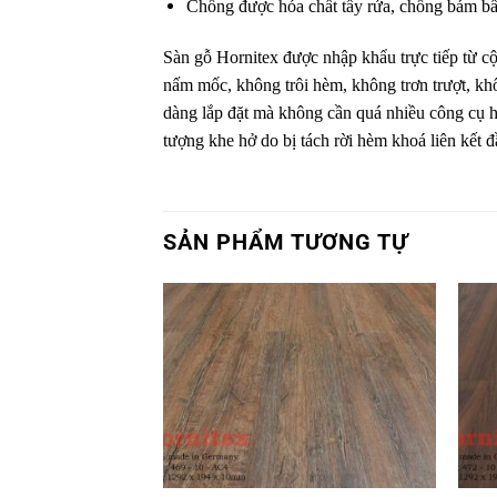
Chống được hóa chất tẩy rửa, chống bám bẩn
Sàn gỗ Hornitex được nhập khẩu trực tiếp từ cộ
nấm mốc, không trôi hèm, không trơn trượt, k
dàng lắp đặt mà không cần quá nhiều công cụ hỗ 
tượng khe hở do bị tách rời hèm khoá liên kết đ
SẢN PHẨM TƯƠNG TỰ
Yêu
thích
+
+