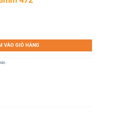
ng
M VÀO GIỎ HÀNG
Đức