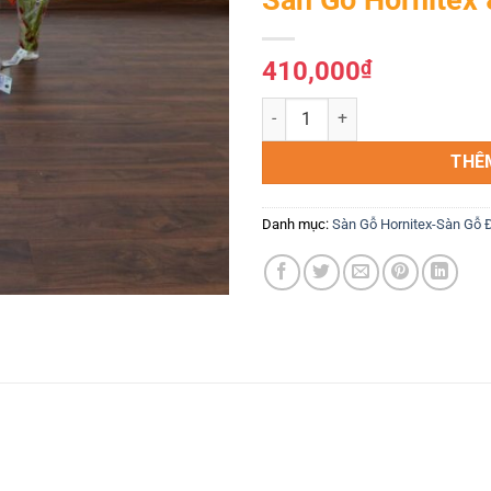
Yêu
thích
410,000
₫
Sàn Gỗ Hornitex 8mm 472 số lượ
THÊ
Danh mục:
Sàn Gỗ Hornitex-Sàn Gỗ 