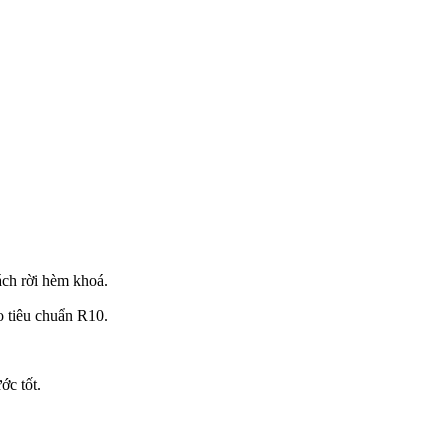
ách rời hèm khoá.
o tiêu chuẩn R10.
ớc tốt.