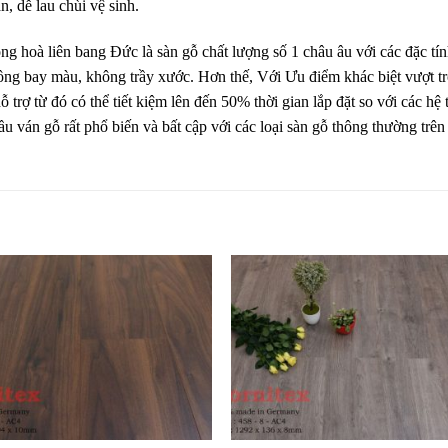
, dễ lau chùi vệ sinh.
ng hoà liên bang Đức là sàn gỗ chất lượng số 1 châu âu với các đặc tí
hông bay màu, không trầy xước. Hơn thế, Với Ưu điểm khác biệt vượt
trợ từ đó có thể tiết kiệm lên đến 50% thời gian lắp đặt so với các hệ
ầu ván gỗ rất phổ biến và bất cập với các loại sàn gỗ thông thường trên
Yêu
Y
thích
th
+