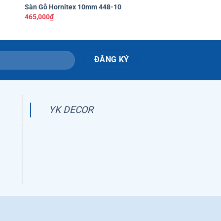
Sàn Gỗ Hornitex 10mm 448-10
Sàn Gỗ Hornitex 10
465,000
₫
465,000
₫
YK DECOR