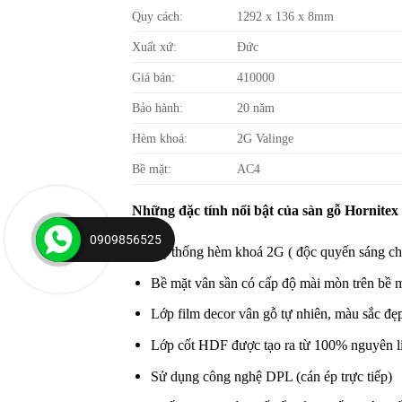
Quy cách:
1292 x 136 x 8mm
Xuất xứ:
Đức
Giá bán:
410000
Bảo hành:
20 năm
Hèm khoá:
2G Valinge
Bề mặt:
AC4
Những đặc tính nổi bật của sàn gỗ Hornitex 
0909856525
Hệ thống hèm khoá 2G ( độc quyến sáng chế 
Bề mặt vân sần có cấp độ mài mòn trên bề mặ
Lớp film decor vân gỗ tự nhiên, màu sắc đẹp
Lớp cốt HDF được tạo ra từ 100% nguyên liệ
Sử dụng công nghệ DPL (cán ép trực tiếp)