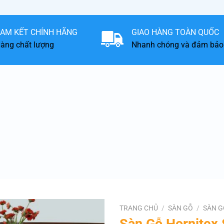
AM KẾT CHÍNH HÃNG
GIAO HÀNG TOÀN QUỐC
àng chất lượng
Nhanh chóng và đảm bảo
TRANG CHỦ
/
SÀN GỖ
/
SÀN G
Sàn Gỗ Hornitex