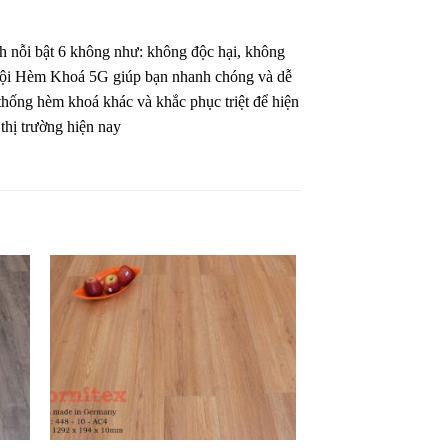
nh nỗi bật 6 không như: không độc hại, không
 trội Hèm Khoá 5G giúp bạn nhanh chóng và dễ
 thống hèm khoá khác và khắc phục triệt để hiện
 thị trường hiện nay
êu
Yêu
ích
thích
+
+