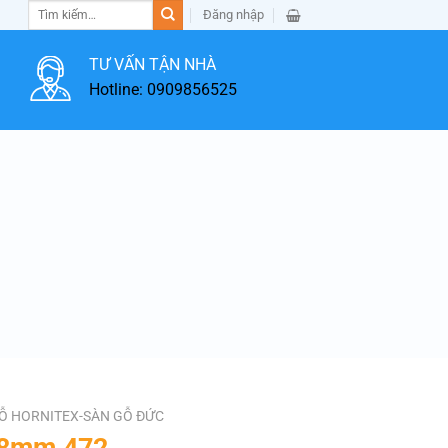
Tìm
Đăng nhập
kiếm:
TƯ VẤN TẬN NHÀ
Hotline: 0909856525
Ỗ HORNITEX-SÀN GỖ ĐỨC
 8mm 472