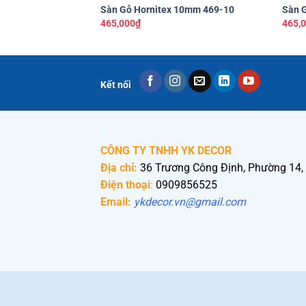
Sàn Gỗ Hornitex 10mm 469-10
Sàn 
465,000
₫
465,
Kết nối
CÔNG TY TNHH YK DECOR
Địa chỉ:
36 Trương Công Định, Phường 14,
Điện thoại
:
0909856525
Email:
ykdecor.vn@gmail.com