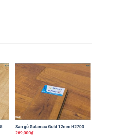
êu
Yêu
ích
thích
+
+
05
Sàn gỗ Galamax Gold 12mm H2703
Sàn gỗ Galamax Go
269,000
₫
269,000
₫