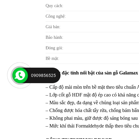
Quy cách:
Công nghệ:
Giá bán:
Bảo hành:
Đóng gói:
Bề mặt:
Những đặc tính nổi bật của sàn gỗ Galamax
0909856525
– Cấp độ mài mòn trên bề mặt theo tiêu chuẩn A
– Lớp cốt gỗ HDF mật độ ép cao có khả năng ch
– Màu sắc đẹp, đa dạng về chủng loại sản phẩm,
– Chống được hóa chất tẩy rửa, chống bám bẩn, 
– Không phai màu, giữ được độ sáng bóng sau
– Mức khí thải Formaldehyde thấp theo tiêu ch