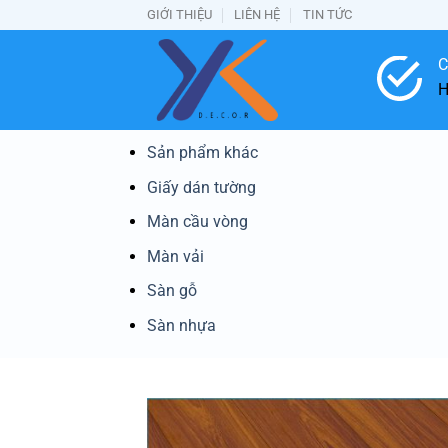
Bỏ
GIỚI THIỆU
LIÊN HỆ
TIN TỨC
qua
nội
C
dung
H
Sản phẩm khác
Giấy dán tường
Màn cầu vòng
Màn vải
Sàn gỗ
Sàn nhựa