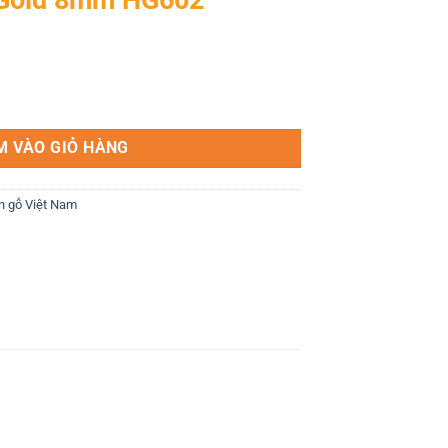
2 số lượng
M VÀO GIỎ HÀNG
n gỗ Việt Nam