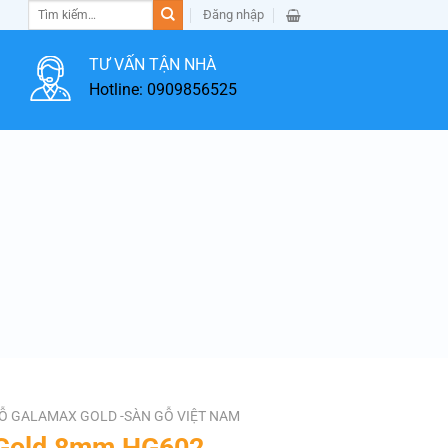
Tìm
Đăng nhập
kiếm:
TƯ VẤN TẬN NHÀ
Hotline: 0909856525
Ỗ GALAMAX GOLD -SÀN GỖ VIỆT NAM
 Gold 8mm HG602