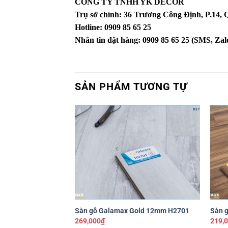
CÔNG TY TNHH YK DECOR
Trụ sở chính: 36 Trương Công Định, P.14
Hotline: 0909 85 65 25
Nhắn tin đặt hàng: 0909 85 65 25 (SMS, Zalo
SẢN PHẨM TƯƠNG TỰ
Yêu
thích
+
+
Sàn gỗ Galamax Gold 12mm H2701
Sàn 
269,000
₫
219,