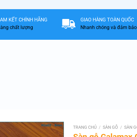
AM KẾT CHÍNH HÃNG
GIAO HÀNG TOÀN QUỐC
àng chất lượng
Nhanh chóng và đảm bảo
TRANG CHỦ
/
SÀN GỖ
/
SÀN G
Sàn gỗ Galamax