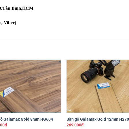
, Q.Tân Bình,HCM
, Viber)
Yêu
Y
thích
th
+
gỗ Galamax Gold 8mm HG604
Sàn gỗ Galamax Gold 12mm H27
000
₫
269,000
₫