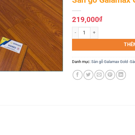
Yêu
thích
219,000
₫
Sàn gỗ Galamax Gold 8mm HG60
THÊ
Danh mục:
Sàn gỗ Galamax Gold -Sà