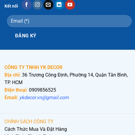
Kết nối
CÔNG TY TNHH YK DECOR
Địa chỉ:
36 Trương Công Định, Phường 14, Quận Tân Bình,
TP. HCM
Điện thoại
:
0909856525
Email:
ykdecor.vn@gmail.com
CHÍNH SÁCH CÔNG TY
Cách Thức Mua Và Đặt Hàng