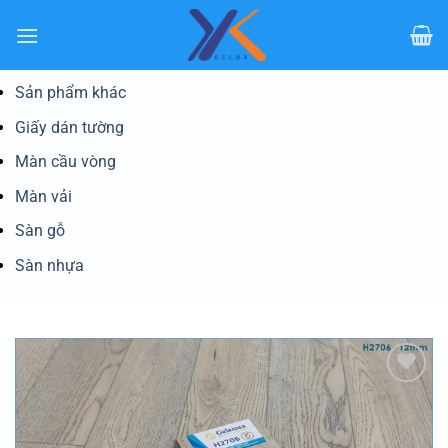
Bỏ
qua
nội
dung
Sản phẩm khác
Giấy dán tường
Màn cầu vòng
Màn vải
Sàn gỗ
Sàn nhựa
Yêu
thích