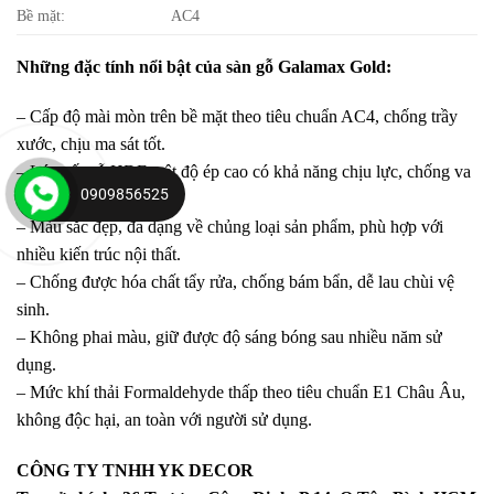
Bề mặt:
AC4
Những đặc tính nổi bật của sàn gỗ Galamax Gold:
– Cấp độ mài mòn trên bề mặt theo tiêu chuẩn AC4, chống trầy
xước, chịu ma sát tốt.
– Lớp cốt gỗ HDF mật độ ép cao có khả năng chịu lực, chống va
0909856525
đập tốt.
– Màu sắc đẹp, đa dạng về chủng loại sản phẩm, phù hợp với
nhiều kiến trúc nội thất.
– Chống được hóa chất tẩy rửa, chống bám bẩn, dễ lau chùi vệ
sinh.
– Không phai màu, giữ được độ sáng bóng sau nhiều năm sử
dụng.
– Mức khí thải Formaldehyde thấp theo tiêu chuẩn E1 Châu Âu,
không độc hại, an toàn với người sử dụng.
CÔNG TY TNHH YK DECOR