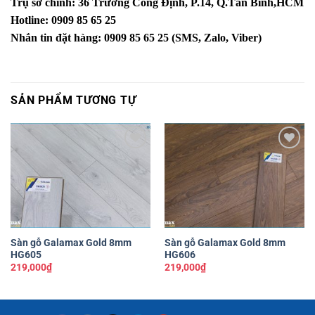
Trụ sở chính: 36 Trương Công Định, P.14, Q.Tân Bình,HCM
Hotline: 0909 85 65 25
Nhắn tin đặt hàng: 0909 85 65 25 (SMS, Zalo, Viber)
SẢN PHẨM TƯƠNG TỰ
Yêu
Yêu
thích
thích
Sàn gỗ Galamax Gold 8mm
Sàn gỗ Galamax Gold 8mm
HG605
HG606
219,000
₫
219,000
₫