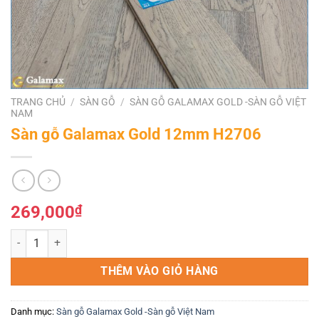
TRANG CHỦ
/
SÀN GỖ
/
SÀN GỖ GALAMAX GOLD -SÀN GỖ VIỆT
NAM
Sàn gỗ Galamax Gold 12mm H2706
269,000
₫
Sàn gỗ Galamax Gold 12mm H2706 số lượng
THÊM VÀO GIỎ HÀNG
Danh mục:
Sàn gỗ Galamax Gold -Sàn gỗ Việt Nam