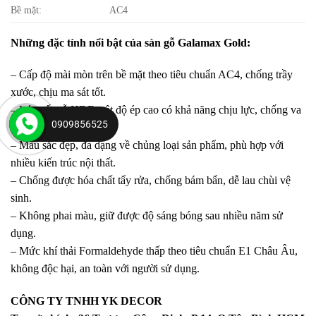
Bề mặt:
AC4
Những đặc tính nổi bật của sàn gỗ Galamax Gold:
– Cấp độ mài mòn trên bề mặt theo tiêu chuẩn AC4, chống trầy
xước, chịu ma sát tốt.
– Lớp cốt gỗ HDF mật độ ép cao có khả năng chịu lực, chống va
0909856525
đập tốt.
– Màu sắc đẹp, đa dạng về chủng loại sản phẩm, phù hợp với
nhiều kiến trúc nội thất.
– Chống được hóa chất tẩy rửa, chống bám bẩn, dễ lau chùi vệ
sinh.
– Không phai màu, giữ được độ sáng bóng sau nhiều năm sử
dụng.
– Mức khí thải Formaldehyde thấp theo tiêu chuẩn E1 Châu Âu,
không độc hại, an toàn với người sử dụng.
CÔNG TY TNHH YK DECOR