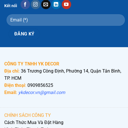
Kết nối
CÔNG TY TNHH YK DECOR
Địa chỉ:
36 Trương Công Định, Phường 14, Quận Tân Bình,
TP. HCM
Điện thoại
:
0909856525
Email:
ykdecor.vn@gmail.com
CHÍNH SÁCH CÔNG TY
Cách Thức Mua Và Đặt Hàng