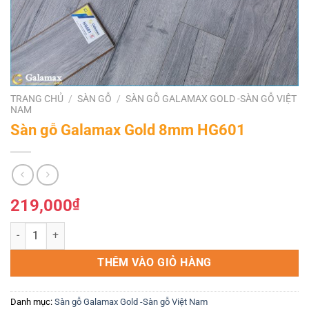
TRANG CHỦ
/
SÀN GỖ
/
SÀN GỖ GALAMAX GOLD -SÀN GỖ VIỆT
NAM
Sàn gỗ Galamax Gold 8mm HG601
219,000
₫
Sàn gỗ Galamax Gold 8mm HG601 số lượng
THÊM VÀO GIỎ HÀNG
Danh mục:
Sàn gỗ Galamax Gold -Sàn gỗ Việt Nam