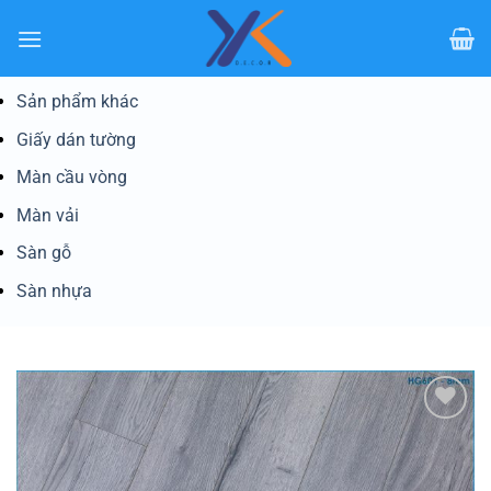
Bỏ
qua
nội
dung
Sản phẩm khác
Giấy dán tường
Màn cầu vòng
Màn vải
Sàn gỗ
Sàn nhựa
Yêu
thích