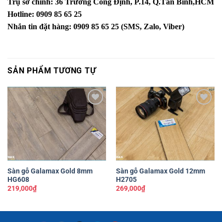
Trụ sở chính: 36 Trương Công Định, P.14, Q.Tân Bình,HCM
Hotline: 0909 85 65 25
Nhắn tin đặt hàng: 0909 85 65 25 (SMS, Zalo, Viber)
SẢN PHẨM TƯƠNG TỰ
Yêu
Yêu
thích
thích
Sàn gỗ Galamax Gold 8mm
Sàn gỗ Galamax Gold 12mm
HG608
H2705
219,000
₫
269,000
₫