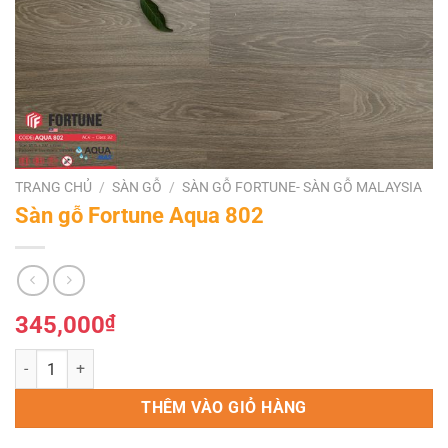
TRANG CHỦ
/
SÀN GỖ
/
SÀN GỖ FORTUNE- SÀN GỖ MALAYSIA
Sàn gỗ Fortune Aqua 802
345,000
₫
Sàn gỗ Fortune Aqua 802 số lượng
THÊM VÀO GIỎ HÀNG