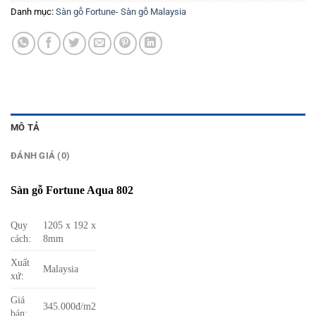
Danh mục:
Sàn gỗ Fortune- Sàn gỗ Malaysia
MÔ TẢ
ĐÁNH GIÁ (0)
Sàn gỗ Fortune Aqua 802
Quy
1205 x 192 x
cách:
8mm
Xuất
Malaysia
xứ:
Giá
345.000đ/m2
bán: