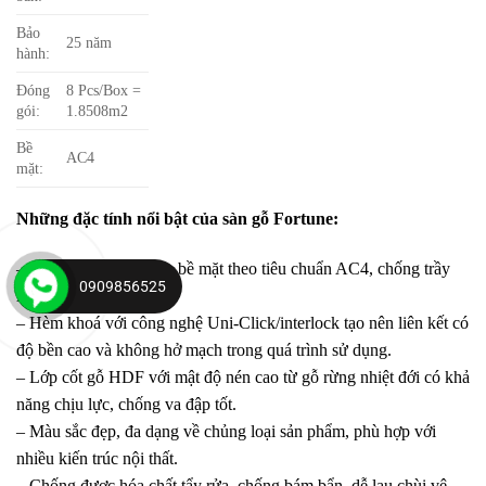
Bảo
25 năm
hành:
Đóng
8 Pcs/Box =
gói:
1.8508m2
Bề
AC4
mặt:
Những đặc tính nổi bật của sàn gỗ Fortune:
– Cấp độ mài mòn trên bề mặt theo tiêu chuẩn AC4, chống trầy
0909856525
xước, chịu ma sát tốt.
– Hèm khoá với công nghệ Uni-Click/interlock tạo nên liên kết có
độ bền cao và không hở mạch trong quá trình sử dụng.
– Lớp cốt gỗ HDF với mật độ nén cao từ gỗ rừng nhiệt đới có khả
năng chịu lực, chống va đập tốt.
– Màu sắc đẹp, đa dạng về chủng loại sản phẩm, phù hợp với
nhiều kiến trúc nội thất.
– Chống được hóa chất tẩy rửa, chống bám bẩn, dễ lau chùi vệ