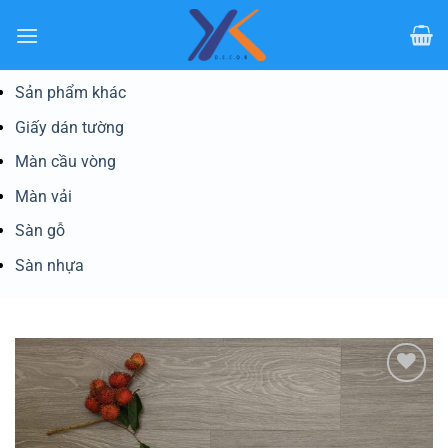
Bỏ
qua
nội
dung
Sản phẩm khác
Giấy dán tường
Màn cầu vòng
Màn vải
Sàn gỗ
Sàn nhựa
Yêu
thích