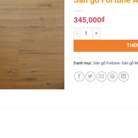
Yêu
thích
345,000
₫
Sàn gỗ Fortune Aqua 804 số lượ
THÊ
Danh mục:
Sàn gỗ Fortune- Sàn gỗ M