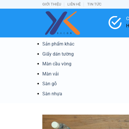
Bỏ
GIỚI THIỆU
LIÊN HỆ
TIN TỨC
qua
nội
C
dung
H
Sản phẩm khác
Giấy dán tường
Màn cầu vòng
Màn vải
Sàn gỗ
Sàn nhựa