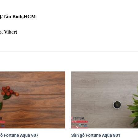
, Q.Tân Bình,HCM
, Viber)
Yêu
Y
thích
th
+
ỗ Fortune Aqua 907
Sàn gỗ Fortune Aqua 801