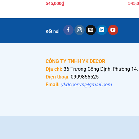
545,000
₫
545,
Kết nối
CÔNG TY TNHH YK DECOR
Địa chỉ:
36 Trương Công Định, Phường 14,
Điện thoại
:
0909856525
Email:
ykdecor.vn@gmail.com