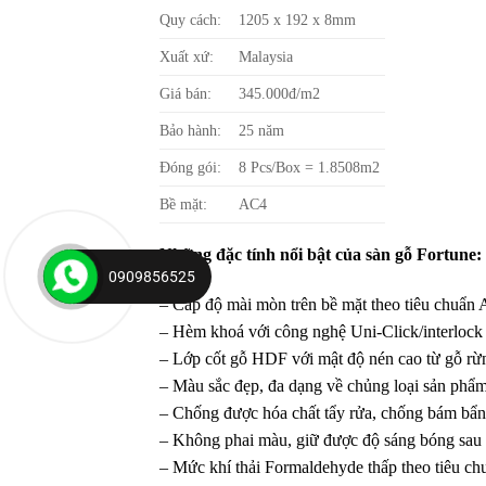
Quy cách:
1205 x 192 x 8mm
Xuất xứ:
Malaysia
Giá bán:
345.000đ/m2
Bảo hành:
25 năm
Đóng gói:
8 Pcs/Box = 1.8508m2
Bề mặt:
AC4
Những đặc tính nổi bật của sàn gỗ Fortune:
0909856525
– Cấp độ mài mòn trên bề mặt theo tiêu chuẩn A
– Hèm khoá với công nghệ Uni-Click/interlock 
– Lớp cốt gỗ HDF với mật độ nén cao từ gỗ rừng
– Màu sắc đẹp, đa dạng về chủng loại sản phẩm,
– Chống được hóa chất tẩy rửa, chống bám bẩn, 
– Không phai màu, giữ được độ sáng bóng sau
– Mức khí thải Formaldehyde thấp theo tiêu ch