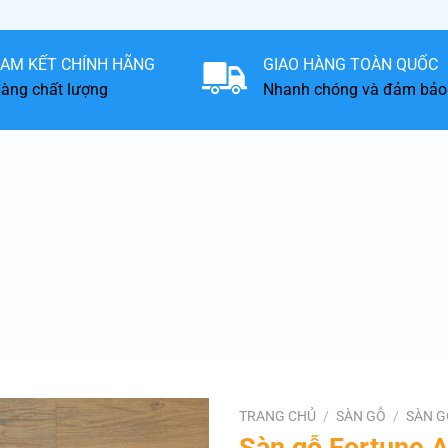
AM KẾT CHÍNH HÃNG
GIAO HÀNG TOÀN QUỐC
àng chất lượng
Nhanh chóng và đảm bảo
TRANG CHỦ
/
SÀN GỖ
/
SÀN G
Sàn gỗ Fortune 