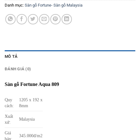
Danh mục:
Sàn gỗ Fortune- Sàn gỗ Malaysia
MÔ TẢ
ĐÁNH GIÁ (0)
Sàn gỗ Fortune Aqua 809
Quy
1205 x 192 x
cách:
8mm
Xuất
Malaysia
xứ:
Giá
345.000đ/m2
bán: