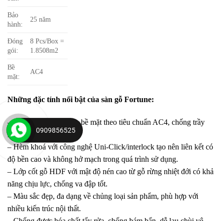
Bảo
25 năm
hành:
Đóng
8 Pcs/Box =
gói:
1.8508m2
Bề
AC4
mặt:
Những đặc tính nổi bật của sàn gỗ Fortune:
– Cấp độ mài mòn trên bề mặt theo tiêu chuẩn AC4, chống trầy
0909856525
xước, chịu ma sát tốt.
– Hèm khoá với công nghệ Uni-Click/interlock tạo nên liên kết có
độ bền cao và không hở mạch trong quá trình sử dụng.
– Lớp cốt gỗ HDF với mật độ nén cao từ gỗ rừng nhiệt đới có khả
năng chịu lực, chống va đập tốt.
– Màu sắc đẹp, đa dạng về chủng loại sản phẩm, phù hợp với
nhiều kiến trúc nội thất.
– Chống được hóa chất tẩy rửa, chống bám bẩn, dễ lau chùi vệ