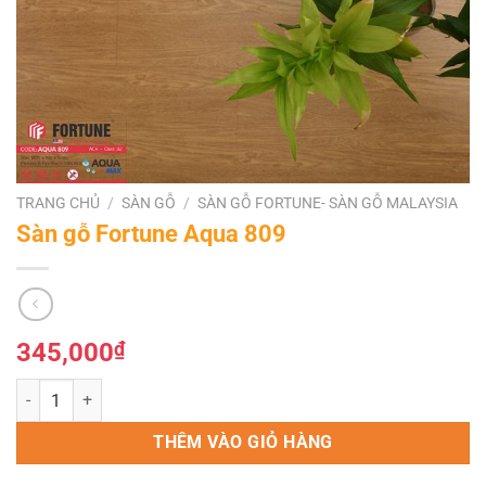
TRANG CHỦ
/
SÀN GỖ
/
SÀN GỖ FORTUNE- SÀN GỖ MALAYSIA
Sàn gỗ Fortune Aqua 809
345,000
₫
Sàn gỗ Fortune Aqua 809 số lượng
THÊM VÀO GIỎ HÀNG