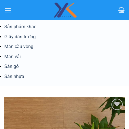
Bỏ
qua
nội
dung
Sản phẩm khác
Giấy dán tường
Màn cầu vòng
Màn vải
Sàn gỗ
Sàn nhựa
Yêu
thích