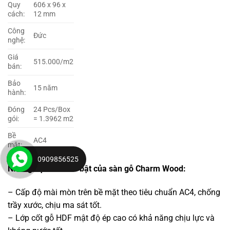
Quy
606 x 96 x
cách:
12 mm
Công
Đức
nghệ:
Giá
515.000/m2
bán:
Bảo
15 năm
hành:
Đóng
24 Pcs/Box
gói:
= 1.3962 m2
Bề
AC4
mặt:
0909856525
Những đặc tính nổi bật của sàn gỗ Charm Wood:
– Cấp độ mài mòn trên bề mặt theo tiêu chuẩn AC4, chống
trầy xước, chịu ma sát tốt.
– Lớp cốt gỗ HDF mật độ ép cao có khả năng chịu lực và