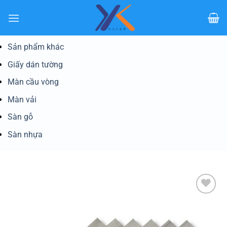
Bỏ
qua
nội
dung
Sản phẩm khác
Giấy dán tường
Màn cầu vòng
Màn vải
Sàn gỗ
Sàn nhựa
Yêu
thích