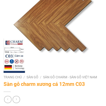
TRANG CHỦ
/
SÀN GỖ
/
SÀN GỖ CHARM - SÀN GỖ VIỆT NAM
Sàn gỗ charm xương cá 12mm C03