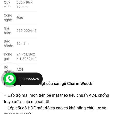
Quy
606 x 96 x
cách:
12 mm
Công
Đức
nghệ:
Giá
515.000/m2
bán:
Bảo
15 năm
hành:
Đóng
24 Pcs/Box
gói:
= 1.3962 m2
Bề
AC4
mặt:
0909856525
Những đặc tính nổi bật của sàn gỗ Charm Wood:
– Cấp độ mài mòn trên bề mặt theo tiêu chuẩn AC4, chống
trầy xước, chịu ma sát tốt.
– Lớp cốt gỗ HDF mật độ ép cao có khả năng chịu lực và