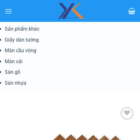
Bỏ
qua
nội
dung
Sản phẩm khác
Giấy dán tường
Màn cầu vòng
Màn vải
Sàn gỗ
Sàn nhựa
Yêu
thích