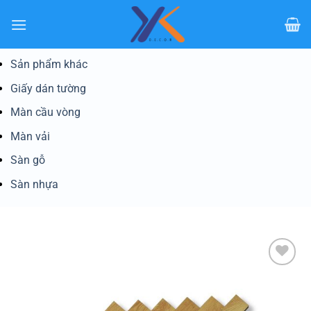
Bỏ
qua
nội
dung
Sản phẩm khác
Giấy dán tường
Màn cầu vòng
Màn vải
Sàn gỗ
Sàn nhựa
Yêu
thích