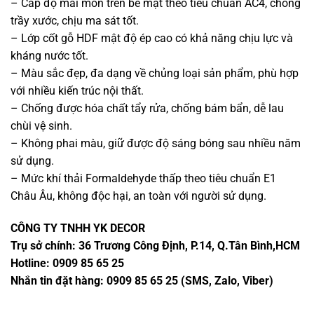
– Cấp độ mài mòn trên bề mặt theo tiêu chuẩn AC4, chống
trầy xước, chịu ma sát tốt.
– Lớp cốt gỗ HDF mật độ ép cao có khả năng chịu lực và
kháng nước tốt.
– Màu sắc đẹp, đa dạng về chủng loại sản phẩm, phù hợp
với nhiều kiến trúc nội thất.
– Chống được hóa chất tẩy rửa, chống bám bẩn, dễ lau
chùi vệ sinh.
– Không phai màu, giữ được độ sáng bóng sau nhiều năm
sử dụng.
– Mức khí thải Formaldehyde thấp theo tiêu chuẩn E1
Châu Âu, không độc hại, an toàn với người sử dụng.
CÔNG TY TNHH YK DECOR
Trụ sở chính: 36 Trương Công Định, P.14, Q.Tân Bình,HCM
Hotline: 0909 85 65 25
Nhắn tin đặt hàng: 0909 85 65 25 (SMS, Zalo, Viber)