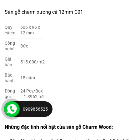
Sàn gỗ charm xương cá 12mm C01
Quy
606 x 96 x
cách:
12 mm
Công
Đức
nghệ:
Giá
515.000/m2
bán:
Bảo
15 năm
hành:
Đóng
24 Pcs/Box
gói:
= 1.3962 m2
Bề
0909856525
AC4
mặt:
Những đặc tính nổi bật của sàn gỗ Charm Wood: