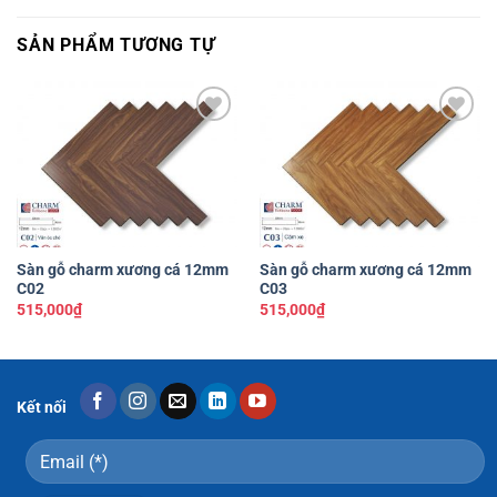
SẢN PHẨM TƯƠNG TỰ
Yêu
Yêu
thích
thích
Sàn gỗ charm xương cá 12mm
Sàn gỗ charm xương cá 12mm
C02
C03
515,000
₫
515,000
₫
Kết nối