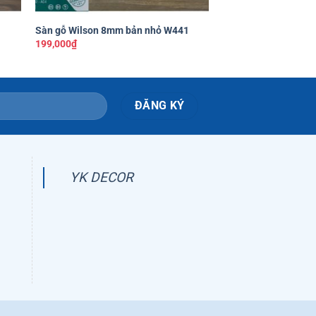
+
+
Sàn gỗ Wilson 8mm bản nhỏ W441
Sàn gỗ Wilson 12mm
199,000
₫
239,000
₫
YK DECOR