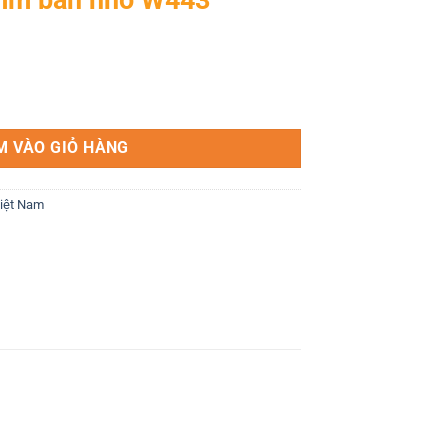
3 số lượng
M VÀO GIỎ HÀNG
Việt Nam