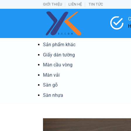
Bỏ
GIỚI THIỆU
LIÊN HỆ
TIN TỨC
qua
nội
C
dung
H
Sản phẩm khác
Giấy dán tường
Màn cầu vòng
Màn vải
Sàn gỗ
Sàn nhựa