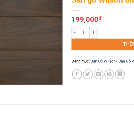
Yêu
thích
199,000
₫
Sàn gỗ Wilson 8mm bản nhỏ W44
THÊ
Danh mục:
Sàn Gỗ Wilson - Sàn Gỗ 