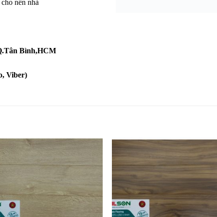
n cho nền nhà
, Q.Tân Bình,HCM
, Viber)
Yêu
Y
thích
th