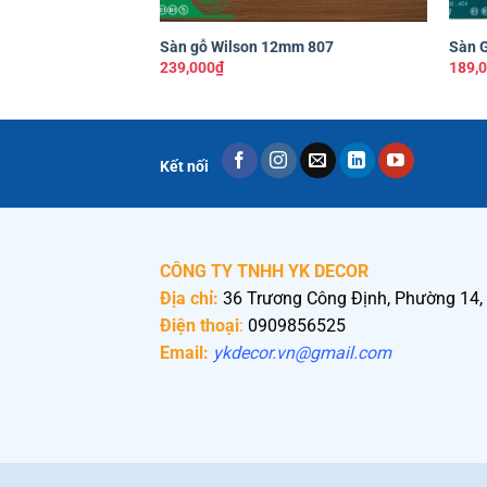
+
+
Sàn gỗ Wilson 12mm 807
Sàn 
239,000
₫
189,
Kết nối
CÔNG TY TNHH YK DECOR
Địa chỉ:
36 Trương Công Định, Phường 14,
Điện thoại
:
0909856525
Email:
ykdecor.vn@gmail.com