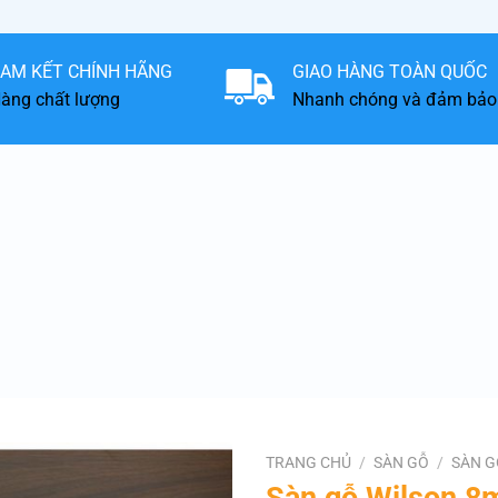
AM KẾT CHÍNH HÃNG
GIAO HÀNG TOÀN QUỐC
àng chất lượng
Nhanh chóng và đảm bảo
TRANG CHỦ
/
SÀN GỖ
/
SÀN G
Sàn gỗ Wilson 