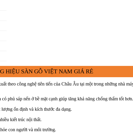
G HIỆU SÀN GỖ VIỆT NAM GIÁ RẺ
xuất theo công nghệ tiên tiến của Châu Âu tại một trong những nhà má
có phủ sáp nến ở bề mặt cạnh giúp tăng khả năng chống thấm tốt hơn
t lượng ổn định và kích thước đa dạng.
iều kiết trúc nội thất.
khỏe con người và môi trường.