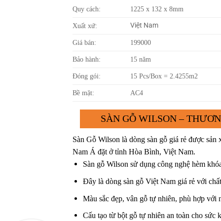
Quy cách:
1225 x 132 x 8mm
Việt Nam
Xuất xứ:
Giá bán:
199000
Bảo hành:
15 năm
Đóng gói:
15 Pcs/Box = 2.4255m2
Bề mặt:
AC4
SÀN GỖ WILSON – THƯƠN
Sàn Gỗ Wilson là dòng sàn gỗ giá rẻ được sản 
Nam Á đặt ở tỉnh Hòa Bình, Việt Nam.
Sàn gỗ Wilson sử dụng công nghệ hèm khóa 
Đây là dòng sàn gỗ Việt Nam giá rẻ với chấ
Màu sắc đẹp, vân gỗ tự nhiên, phù hợp với nh
Cấu tạo từ bột gỗ tự nhiên an toàn cho sức 