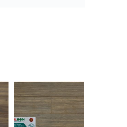
êu
Yêu
ích
thích