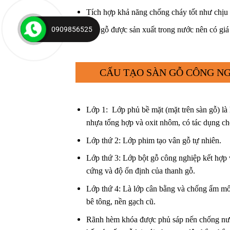
Tích hợp khả năng chống cháy tốt như chịu 
0909856525
Sàn gỗ được sản xuất trong nước nên có giá 
CẤU TẠO SÀN GỖ CÔNG NG
Lớp 1: Lớp phủ bề mặt (mặt trên sàn gỗ) là 
nhựa tổng hợp và oxit nhôm, có tác dụng ch
Lớp thứ 2: Lớp phim tạo vân gỗ tự nhiên.
Lớp thứ 3: Lớp bột gỗ công nghiệp kết hợp 
cứng và độ ổn định của thanh gỗ.
Lớp thứ 4: Là lớp cân bằng và chống ẩm mốc
bê tông, nền gạch cũ.
Rãnh hèm khóa được phủ sáp nến chống nước