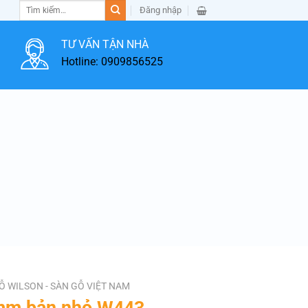
Tìm
Đăng nhập
kiếm:
TƯ VẤN TẬN NHÀ
Hotline: 0909856525
Ỗ WILSON - SÀN GỖ VIỆT NAM
8mm bản nhỏ W443