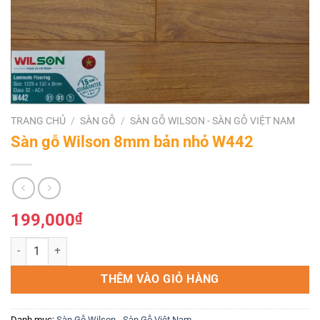
TRANG CHỦ
/
SÀN GỖ
/
SÀN GỖ WILSON - SÀN GỖ VIỆT NAM
Sàn gỗ Wilson 8mm bản nhỏ W442
199,000
₫
Sàn gỗ Wilson 8mm bản nhỏ W442 số lượng
THÊM VÀO GIỎ HÀNG
Danh mục:
Sàn Gỗ Wilson - Sàn Gỗ Việt Nam