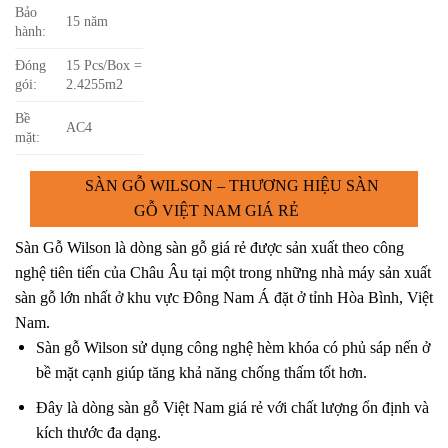
Bảo
15 năm
hành:
Đóng
15 Pcs/Box =
gói:
2.4255m2
Bề
AC4
mặt:
SÀN GỖ WILSON – THƯƠNG HIỆU SÀN
GỖ VIỆT NAM GIÁ RẺ
Sàn Gỗ Wilson là dòng sàn gỗ giá rẻ được sản xuất theo công
nghệ tiên tiến của Châu Âu tại một trong những nhà máy sản xuất
sàn gỗ lớn nhất ở khu vực Đông Nam Á đặt ở tỉnh Hòa Bình, Việt
Nam.
Sàn gỗ Wilson sử dụng công nghệ hèm khóa có phủ sáp nến ở
bề mặt cạnh giúp tăng khả năng chống thấm tốt hơn.
Đây là dòng sàn gỗ Việt Nam giá rẻ với chất lượng ổn định và
kích thước đa dạng.