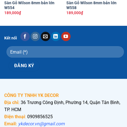
Sàn Gỗ Wilson 8mm bản lớn
Sàn Gỗ Wilson 8mm bản lớn
W554
W558
189,000
₫
189,000
₫
Kết nối
CÔNG TY TNHH YK DECOR
Địa chỉ:
36 Trương Công Định, Phường 14, Quận Tân Bình,
TP. HCM
Điện thoại
:
0909856525
Email:
ykdecor.vn@gmail.com