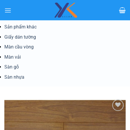
Bỏ
qua
nội
dung
Sản phẩm khác
Giấy dán tường
Màn cầu vòng
Màn vải
Sàn gỗ
Sàn nhựa
Yêu
thích