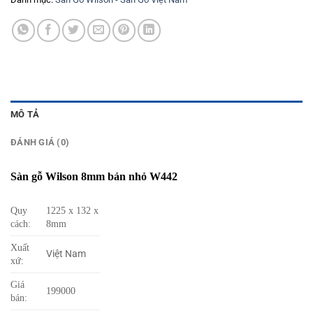
MÔ TẢ
ĐÁNH GIÁ (0)
Sàn gỗ Wilson 8mm bản nhỏ W442
Quy
1225 x 132 x
cách:
8mm
Xuất
Việt Nam
xứ:
Giá
199000
bán: