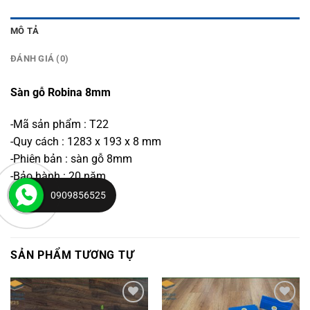
MÔ TẢ
ĐÁNH GIÁ (0)
Sàn gỗ Robina 8mm
-Mã sản phẩm : T22
-Quy cách : 1283 x 193 x 8 mm
-Phiên bản : sàn gỗ 8mm
-Bảo hành : 20 năm
-Xuất xứ : Malaysia
0909856525
SẢN PHẨM TƯƠNG TỰ