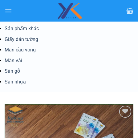
Bỏ
qua
nội
dung
Sản phẩm khác
Giấy dán tường
Màn cầu vòng
Màn vải
Sàn gỗ
Sàn nhựa
Yêu
thích