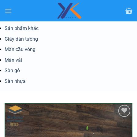
Bỏ
qua
nội
dung
Sản phẩm khác
Giấy dán tường
Màn cầu vòng
Màn vải
Sàn gỗ
Sàn nhựa
Yêu
thích