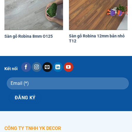
Yêu
Yêu
thích
thích
Sàn gỗ Robina 12mm bản nhỏ
Sàn gỗ Robina 8mm O125
T12
Kết nối
CÔNG TY TNHH YK DECOR