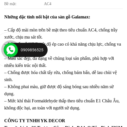
Bề mặt:
AC4
Những đặc tính nổi bật của sàn gỗ Galamax:
– Cấp độ mài mòn trên bề mặt theo tiêu chuẩn AC4, chống trầy
xước, chịu ma sát tốt.
– Lớp cốt gỗ HDF mật độ ép cao có khả năng chịu lực, chống va
0909856525
đập tốt.
– Màu sắc đẹp, đa dạng về chủng loại sản phẩm, phù hợp với
nhiều kiến trúc nội thất.
– Chống được hóa chất tẩy rửa, chống bám bẩn, dễ lau chùi vệ
sinh.
– Không phai màu, giữ được độ sáng bóng sau nhiều năm sử
dụng.
– Mức khí thải Formaldehyde thấp theo tiêu chuẩn E1 Châu Âu,
không độc hại, an toàn với người sử dụng.
CÔNG TY TNHH YK DECOR