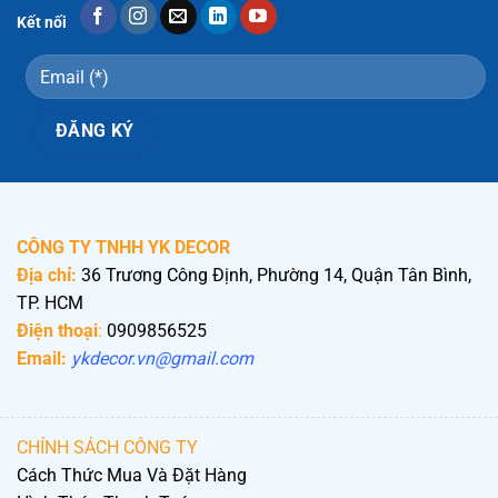
Kết nối
CÔNG TY TNHH YK DECOR
Địa chỉ:
36 Trương Công Định, Phường 14, Quận Tân Bình,
TP. HCM
Điện thoại
:
0909856525
Email:
ykdecor.vn@gmail.com
CHÍNH SÁCH CÔNG TY
Cách Thức Mua Và Đặt Hàng