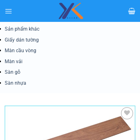
Bỏ
qua
nội
dung
Sản phẩm khác
Giấy dán tường
Màn cầu vòng
Màn vải
Sàn gỗ
Sàn nhựa
Yêu
thích