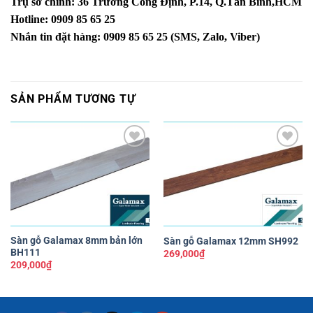
Trụ sở chính: 36 Trương Công Định, P.14, Q.Tân Bình,HCM
Hotline: 0909 85 65 25
Nhắn tin đặt hàng: 0909 85 65 25 (SMS, Zalo, Viber)
SẢN PHẨM TƯƠNG TỰ
Yêu
Yêu
thích
thích
Sàn gỗ Galamax 8mm bản lớn
Sàn gỗ Galamax 12mm SH992
BH111
269,000
₫
209,000
₫