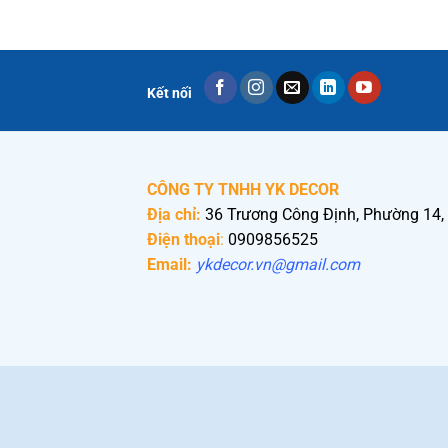
Kết nối
CÔNG TY TNHH YK DECOR
Địa chỉ:
36 Trương Công Định, Phường 14,
Điện thoại
:
0909856525
Email:
ykdecor.vn@gmail.com