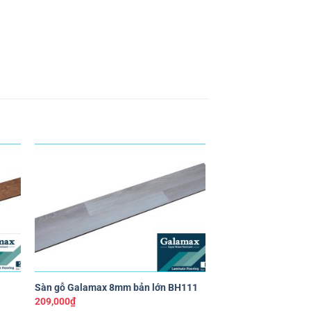
êu
Yêu
ích
thích
+
+
Sàn gỗ Galamax 8mm bản lớn BH111
Sàn gỗ Galamax 8mm
209,000
₫
209,000
₫