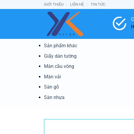
Bỏ
GIỚI THIỆU
LIÊN HỆ
TIN TỨC
qua
nội
C
dung
H
Sản phẩm khác
Giấy dán tường
Màn cầu vòng
Màn vải
Sàn gỗ
Sàn nhựa