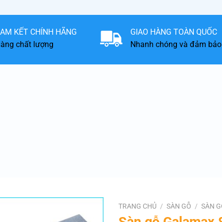
AM KẾT CHÍNH HÃNG
GIAO HÀNG TOÀN QUỐC
àng chất lượng
Nhanh chóng và đảm bảo
TRANG CHỦ
/
SÀN GỖ
/
SÀN G
Sàn gỗ Galamax