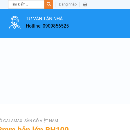
Tìm
Đăng nhập
kiếm:
TƯ VẤN TẬN NHÀ
Hotline: 0909856525
Ỗ GALAMAX -SÀN GỖ VIỆT NAM
 8mm bản lớn BH109