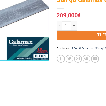
Yêu
thích
209,000
₫
Sàn gỗ Galamax 8mm bản lớn BH
THÊ
Danh mục:
Sàn gỗ Galamax -Sàn gỗ 