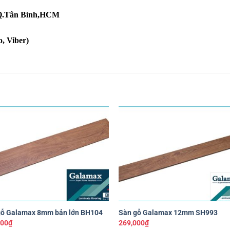
, Q.Tân Bình,HCM
, Viber)
Yêu
Y
thích
th
+
gỗ Galamax 8mm bản lớn BH104
Sàn gỗ Galamax 12mm SH993
000
₫
269,000
₫