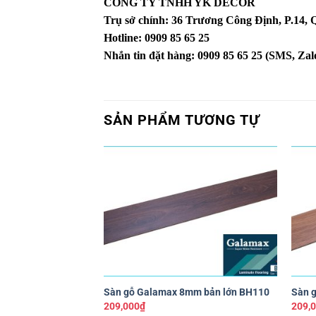
CÔNG TY TNHH YK DECOR
Trụ sở chính: 36 Trương Công Định, P.14
Hotline: 0909 85 65 25
Nhắn tin đặt hàng: 0909 85 65 25 (SMS, Zalo
SẢN PHẨM TƯƠNG TỰ
Yêu
thích
+
+
Sàn gỗ Galamax 8mm bản lớn BH110
Sàn 
209,000
₫
209,