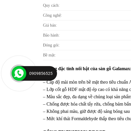
Quy cách:
Công nghệ:
Giá bán:
Bảo hành:
Đóng gói:
Bề mặt:
Những đặc tính nổi bật của sàn gỗ Galamax
0909856525
– Cấp độ mài mòn trên bề mặt theo tiêu chuẩn A
– Lớp cốt gỗ HDF mật độ ép cao có khả năng ch
– Màu sắc đẹp, đa dạng về chủng loại sản phẩm,
– Chống được hóa chất tẩy rửa, chống bám bẩn, 
– Không phai màu, giữ được độ sáng bóng sau
– Mức khí thải Formaldehyde thấp theo tiêu ch