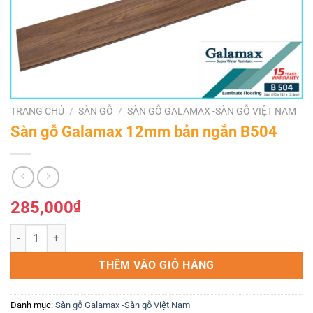
TRANG CHỦ
/
SÀN GỖ
/
SÀN GỖ GALAMAX -SÀN GỖ VIỆT NAM
Sàn gỗ Galamax 12mm bản ngắn B504
285,000
₫
Sàn gỗ Galamax 12mm bản ngắn B504 số lượng
THÊM VÀO GIỎ HÀNG
Danh mục:
Sàn gỗ Galamax -Sàn gỗ Việt Nam