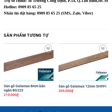
Trụ sở chính: 36 Trương Công Định, P.14, Q.Tân Bình,HCM
Hotline: 0909 85 65 25
Nhắn tin đặt hàng: 0909 85 65 25 (SMS, Zalo, Viber)
SẢN PHẨM TƯƠNG TỰ
Yêu
Yêu
thích
thích
Sàn gỗ Galamax 8mm bản
Sàn gỗ Galamax 12mm SH991
ngắn BG223
269,000
₫
219,000
₫