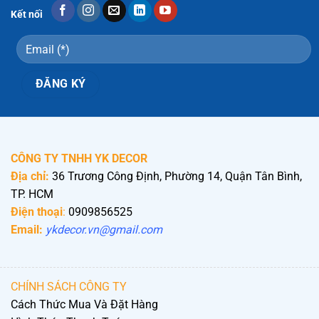
Kết nối
CÔNG TY TNHH YK DECOR
Địa chỉ:
36 Trương Công Định, Phường 14, Quận Tân Bình,
TP. HCM
Điện thoại
:
0909856525
Email:
ykdecor.vn@gmail.com
CHÍNH SÁCH CÔNG TY
Cách Thức Mua Và Đặt Hàng