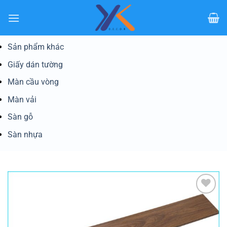
Bỏ
qua
nội
dung
Sản phẩm khác
Giấy dán tường
Màn cầu vòng
Màn vải
Sàn gỗ
Sàn nhựa
Yêu
thích