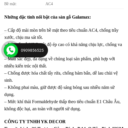
Bề mặt:
AC4
Những đặc tính nổi bật của sàn gỗ Galamax:
– Cấp độ mài mòn trên bề mặt theo tiêu chuẩn AC4, chống trầy
xước, chịu ma sát tốt.
– Lớp cốt gỗ HDF mật độ ép cao có khả năng chịu lực, chống va
0909856525
đập tốt.
– Màu sắc đẹp, đa dạng về chủng loại sản phẩm, phù hợp với
nhiều kiến trúc nội thất.
– Chống được hóa chất tẩy rửa, chống bám bẩn, dễ lau chùi vệ
sinh.
– Không phai màu, giữ được độ sáng bóng sau nhiều năm sử
dụng.
– Mức khí thải Formaldehyde thấp theo tiêu chuẩn E1 Châu Âu,
không độc hại, an toàn với người sử dụng.
CÔNG TY TNHH YK DECOR