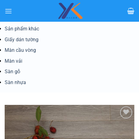
Bỏ
qua
nội
dung
Sản phẩm khác
Giấy dán tường
Màn cầu vòng
Màn vải
Sàn gỗ
Sàn nhựa
Yêu
thích