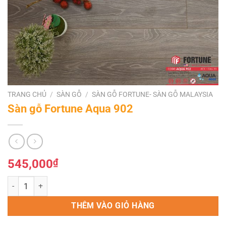
TRANG CHỦ
/
SÀN GỖ
/
SÀN GỖ FORTUNE- SÀN GỖ MALAYSIA
Sàn gỗ Fortune Aqua 902
545,000
₫
Sàn gỗ Fortune Aqua 902 số lượng
THÊM VÀO GIỎ HÀNG