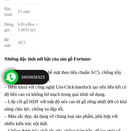
Bảo
25 năm
hành:
Đóng
6 Pcs/Box =
gói:
1.0033 m2
Bề
AC5
mặt:
Những đặc tính nổi bật của sàn gỗ Fortune:
– Cấp độ mài mòn trên bề mặt theo tiêu chuẩn AC5, chống trầy
0909856525
xước, chịu ma sát cựctốt.
– Hèm khoá với công nghệ Uni-Click/interlock tạo nên liên kết có
độ bền cao và không hở mạch trong quá trình sử dụng.
– Lớp cốt gỗ HDF với mật độ nén cao từ gỗ rừng nhiệt đới có khả
năng chịu lực, chống va đập tốt.
– Màu sắc đẹp, đa dạng về chủng loại sản phẩm, phù hợp với
nhiều kiến trúc nội thất.
– Chống được hóa chất tẩy rửa, chống bám bẩn, dễ lau chùi vệ