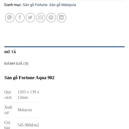
Danh mục:
Sàn gỗ Fortune- Sàn gỗ Malaysia
MÔ TẢ
ĐÁNH GIÁ (0)
Sàn gỗ Fortune Aqua 902
Quy
1203 x 139 x
cách:
12mm
Xuất
Malaysia
xứ:
Giá
545.000đ/m2
bán: