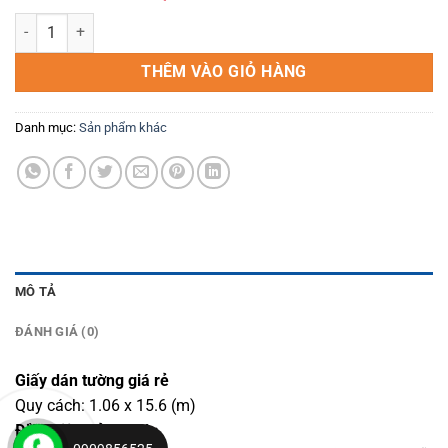
gốc
hiện
giấy dán tường 7942-1 số lượng
là:
tại
750,000₫.
là:
THÊM VÀO GIỎ HÀNG
700,000₫.
Danh mục:
Sản phẩm khác
MÔ TẢ
ĐÁNH GIÁ (0)
Giấy dán tường giá rẻ
Quy cách: 1.06 x 15.6 (m)
Điều kiện bảo hành: