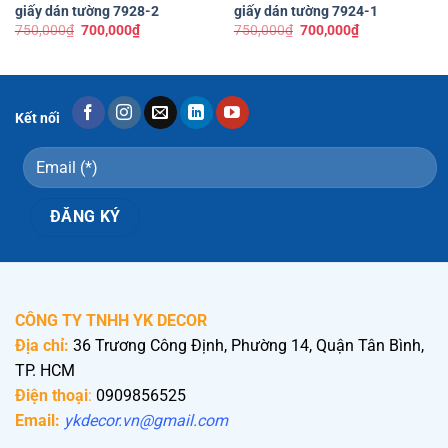
giấy dán tường 7928-2
giấy dán tường 7924-1
Giá
Giá
Giá
Giá
750,000
₫
700,000
₫
750,000
₫
700,000
₫
gốc
hiện
gốc
hiện
là:
tại
là:
tại
750,000₫.
là:
750,000₫.
là:
700,000₫.
700,000₫.
Kết nối
CÔNG TY TNHH YK DECOR
Địa chỉ:
36 Trương Công Định, Phường 14, Quận Tân Bình,
TP. HCM
Điện thoại
:
0909856525
Email:
ykdecor.vn@gmail.com