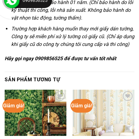
0909856525
Sản phẩm được bảo hành 01 năm. (Chỉ bảo hành do lỗi
kỹ thuật thi công, lỗi nhà sản xuất. Không bảo hành do
vật nhọn tác động, tường thấm).
Trường hợp khách hàng muốn thay mới giấy dán tường,
Công ty sẽ miễn phí xử lý tường có giấy cũ. (Chỉ áp dụng
khi giấy cũ do công ty chúng tôi cung cấp và thi công)
Hãy gọi ngay 0909856525 để được tư vấn tốt nhất
SẢN PHẨM TƯƠNG TỰ
Giảm giá!
Giảm giá!
Yêu
Yêu
thích
thích