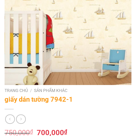
TRANG CHỦ
/
SẢN PHẨM KHÁC
giấy dán tường 7942-1
Giá
Giá
750,000
₫
700,000
₫