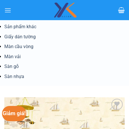
Bỏ
qua
nội
dung
Sản phẩm khác
Giấy dán tường
Màn cầu vòng
Màn vải
Sàn gỗ
Sàn nhựa
Giảm giá!
Yêu
thích