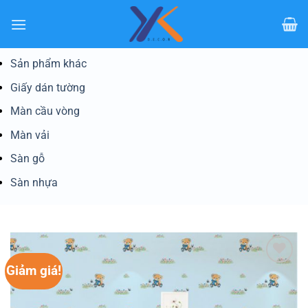
Bỏ
qua
nội
dung
Sản phẩm khác
Giấy dán tường
Màn cầu vòng
Màn vải
Sàn gỗ
Sàn nhựa
Giảm giá!
Yêu
thích