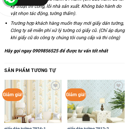
kỹ thuật thi công, lỗi nhà sản xuất. Không bảo hành do
vật nhọn tác động, tường thấm).
Trường hợp khách hàng muốn thay mới giấy dán tường,
Công ty sẽ miễn phí xử lý tường có giấy cũ. (Chỉ áp dụng
khi giấy cũ do công ty chúng tôi cung cấp và thi công)
Hãy gọi ngay 0909856525 để được tư vấn tốt nhất
SẢN PHẨM TƯƠNG TỰ
Giảm giá!
Giảm giá!
Yêu
Yêu
thích
thích
giấy dán tường 7924-1
giấy dán tường 7912-2