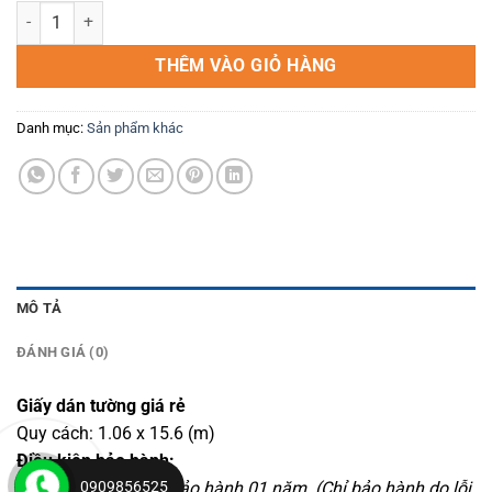
giấy dán tường 7941-1 số lượng
là:
tại
750,000₫.
là:
THÊM VÀO GIỎ HÀNG
700,000₫.
Danh mục:
Sản phẩm khác
MÔ TẢ
ĐÁNH GIÁ (0)
Giấy dán tường giá rẻ
Quy cách: 1.06 x 15.6 (m)
Điều kiện bảo hành:
0909856525
Sản phẩm được bảo hành 01 năm. (Chỉ bảo hành do lỗi