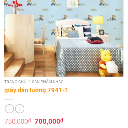
TRANG CHỦ
/
SẢN PHẨM KHÁC
giấy dán tường 7941-1
Giá
Giá
750,000
₫
700,000
₫
gốc
hiện