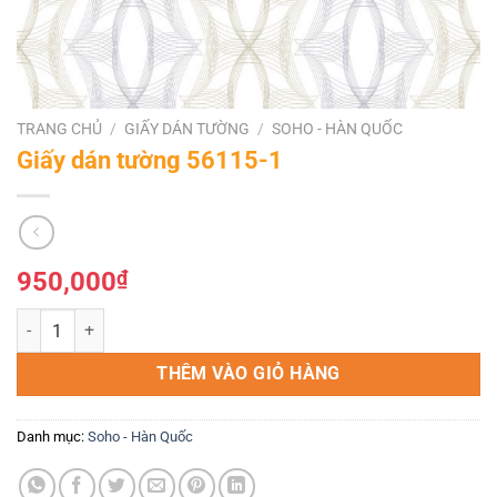
TRANG CHỦ
/
GIẤY DÁN TƯỜNG
/
SOHO - HÀN QUỐC
Giấy dán tường 56115-1
950,000
₫
Giấy dán tường 56115-1 số lượng
THÊM VÀO GIỎ HÀNG
Danh mục:
Soho - Hàn Quốc