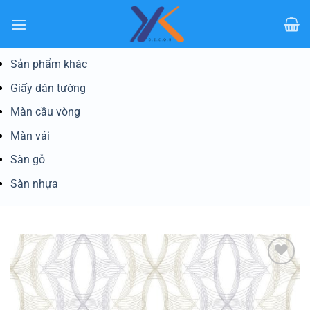
Bỏ
qua
nội
dung
Sản phẩm khác
Giấy dán tường
Màn cầu vòng
Màn vải
Sàn gỗ
Sàn nhựa
Yêu
thích