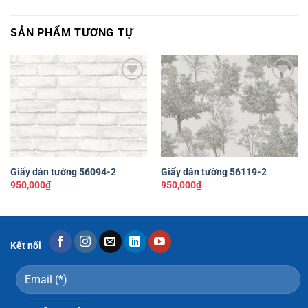
SẢN PHẨM TƯƠNG TỰ
Yêu
Yêu
thích
thích
Giấy dán tường 56094-2
Giấy dán tường 56119-2
950,000
₫
950,000
₫
Kết nối