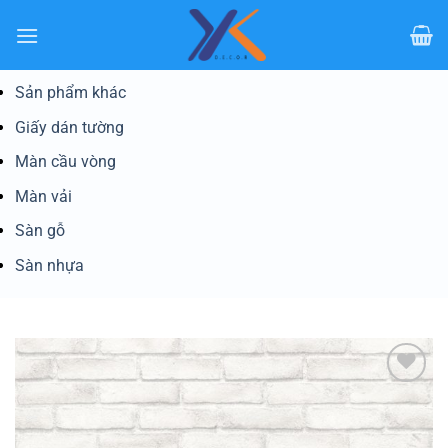
Bỏ
qua
nội
dung
Sản phẩm khác
Giấy dán tường
Màn cầu vòng
Màn vải
Sàn gỗ
Sàn nhựa
Yêu
thích