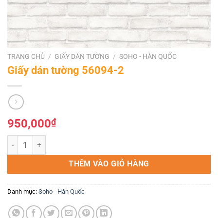
TRANG CHỦ
/
GIẤY DÁN TƯỜNG
/
SOHO - HÀN QUỐC
Giấy dán tường 56094-2
950,000
₫
Giấy dán tường 56094-2 số lượng
THÊM VÀO GIỎ HÀNG
Danh mục:
Soho - Hàn Quốc