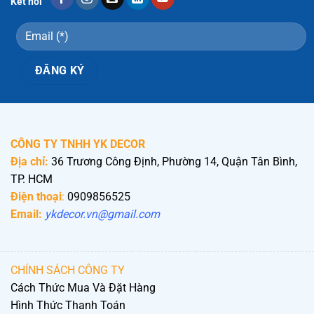
Kết nối
CÔNG TY TNHH YK DECOR
Địa chỉ:
36 Trương Công Định, Phường 14, Quận Tân Bình,
TP. HCM
Điện thoại
:
0909856525
Email:
ykdecor.vn@gmail.com
CHÍNH SÁCH CÔNG TY
Cách Thức Mua Và Đặt Hàng
Hình Thức Thanh Toán