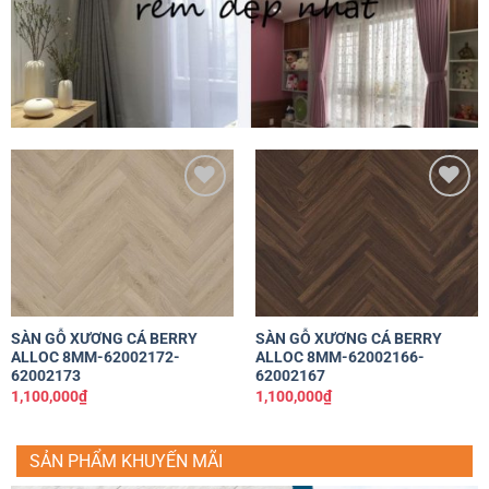
Yêu
Yêu
thích
thích
SÀN GỖ XƯƠNG CÁ BERRY
SÀN GỖ XƯƠNG CÁ BERRY
ALLOC 8MM-62002172-
ALLOC 8MM-62002166-
62002173
62002167
1,100,000
₫
1,100,000
₫
SẢN PHẨM KHUYẾN MÃI