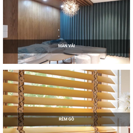
MÀN VẢI
RÈM GỖ