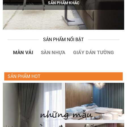
SẢN PHẨM KHÁC
SẢN PHẨM NỔI BẬT
MÀN VẢI
SÀN NHỰA
GIẤY DÁN TƯỜNG
SẢN PHẨM HOT