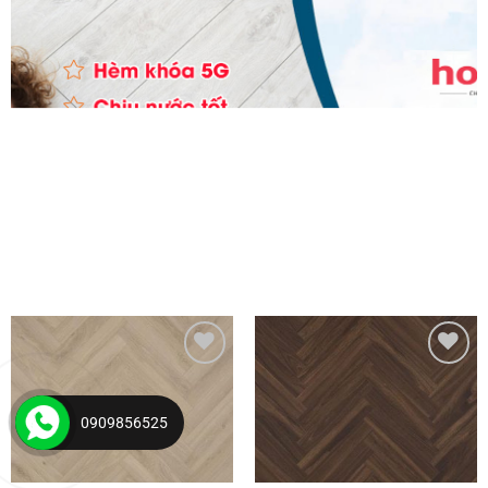
Yêu
Yêu
thích
thích
0909856525