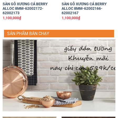
SÀN GỖ XƯƠNG CÁ BERRY
SÀN GỖ XƯƠNG CÁ BERRY
ALLOC 8MM-62002172-
ALLOC 8MM-62002166-
62002173
62002167
1,100,000
₫
1,100,000
₫
SẢN PHẨM BÁN CHẠY