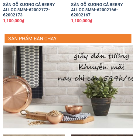
SÀN GỖ XƯƠNG CÁ BERRY
SÀN GỖ XƯƠNG CÁ BERRY
ALLOC 8MM-62002172-
ALLOC 8MM-62002166-
62002173
62002167
1,100,000
₫
1,100,000
₫
SẢN PHẨM BÁN CHẠY