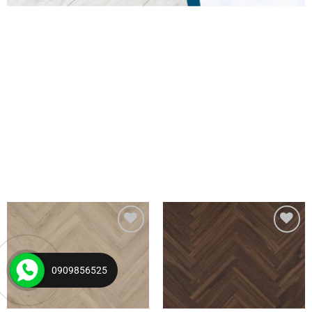
Yêu
Yêu
thích
thích
0909856525