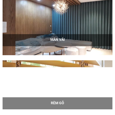
MÀN VẢI
RÈM GỖ