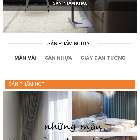
SẢN PHẨM KHÁC
SẢN PHẨM NỔI BẬT
MÀN VẢI
SÀN NHỰA
GIẤY DÁN TƯỜNG
SẢN PHẨM HOT