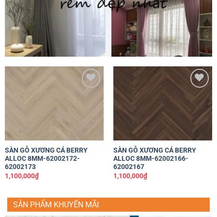
Yêu
Yêu
thích
thích
SÀN GỖ XƯƠNG CÁ BERRY
SÀN GỖ XƯƠNG CÁ BERRY
ALLOC 8MM-62002172-
ALLOC 8MM-62002166-
62002173
62002167
1,100,000
₫
1,100,000
₫
SẢN PHẨM KHUYẾN MÃI