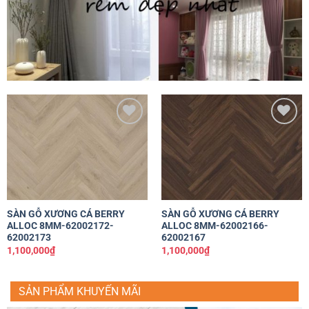
Yêu
Yêu
thích
thích
SÀN GỖ XƯƠNG CÁ BERRY
SÀN GỖ XƯƠNG CÁ BERRY
ALLOC 8MM-62002172-
ALLOC 8MM-62002166-
62002173
62002167
1,100,000
₫
1,100,000
₫
SẢN PHẨM KHUYẾN MÃI