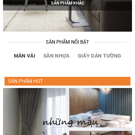
SẢN PHẨM KHÁC
SẢN PHẨM NỔI BẬT
MÀN VẢI
SÀN NHỰA
GIẤY DÁN TƯỜNG
SẢN PHẨM HOT