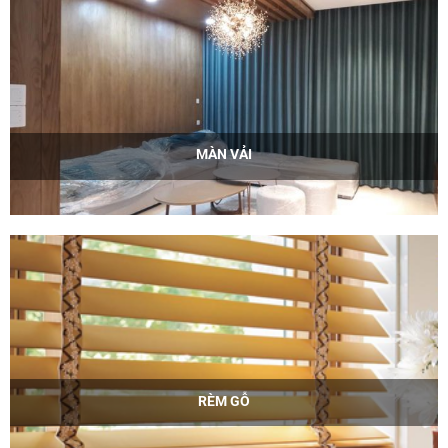
MÀN VẢI
RÈM GỖ