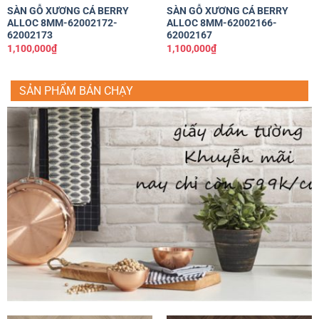
SÀN GỖ XƯƠNG CÁ BERRY
SÀN GỖ XƯƠNG CÁ BERRY
ALLOC 8MM-62002172-
ALLOC 8MM-62002166-
62002173
62002167
1,100,000
₫
1,100,000
₫
SẢN PHẨM BÁN CHẠY