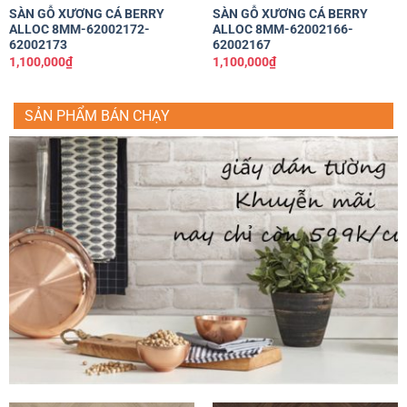
SÀN GỖ XƯƠNG CÁ BERRY
SÀN GỖ XƯƠNG CÁ BERRY
ALLOC 8MM-62002172-
ALLOC 8MM-62002166-
62002173
62002167
1,100,000
₫
1,100,000
₫
SẢN PHẨM BÁN CHẠY