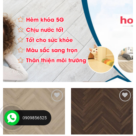
Yêu
Yêu
thích
thích
0909856525