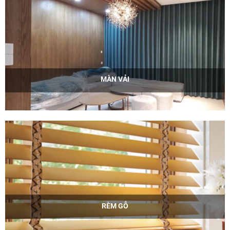
MÀN VẢI
RÈM GỖ