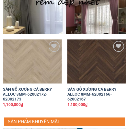
Yêu
Yêu
thích
thích
SÀN GỖ XƯƠNG CÁ BERRY
SÀN GỖ XƯƠNG CÁ BERRY
ALLOC 8MM-62002172-
ALLOC 8MM-62002166-
62002173
62002167
1,100,000
₫
1,100,000
₫
SẢN PHẨM KHUYẾN MÃI