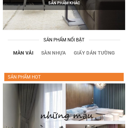
SẢN PHẨM KHÁC
SẢN PHẨM NỔI BẬT
MÀN VẢI
SÀN NHỰA
GIẤY DÁN TƯỜNG
SẢN PHẨM HOT