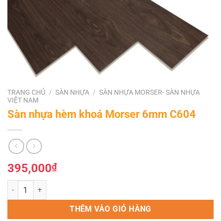
TRANG CHỦ
/
SÀN NHỰA
/
SÀN NHỰA MORSER- SÀN NHỰA
VIỆT NAM
Sàn nhựa hèm khoá Morser 6mm C604
395,000
₫
Sàn nhựa hèm khoá Morser 6mm C604 số lượng
THÊM VÀO GIỎ HÀNG