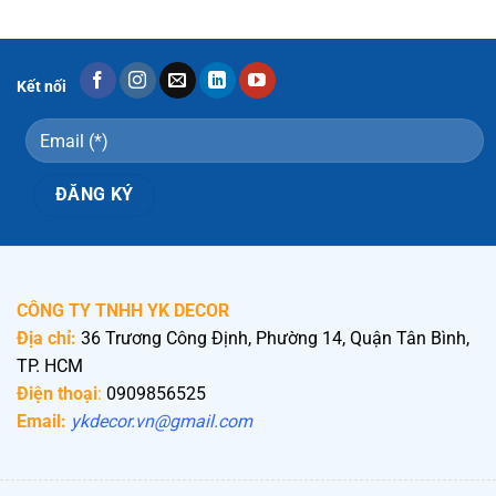
Kết nối
CÔNG TY TNHH YK DECOR
Địa chỉ:
36 Trương Công Định, Phường 14, Quận Tân Bình,
TP. HCM
Điện thoại
:
0909856525
Email:
ykdecor.vn@gmail.com