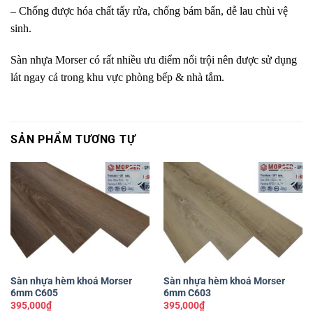
– Chống được hóa chất tẩy rửa, chống bám bẩn, dễ lau chùi vệ
sinh.
Sàn nhựa Morser có rất nhiều ưu điểm nổi trội nên được sử dụng
lát ngay cả trong khu vực phòng bếp & nhà tắm.
SẢN PHẨM TƯƠNG TỰ
Yêu
Yêu
thích
thích
Sàn nhựa hèm khoá Morser
Sàn nhựa hèm khoá Morser
6mm C605
6mm C603
395,000
₫
395,000
₫