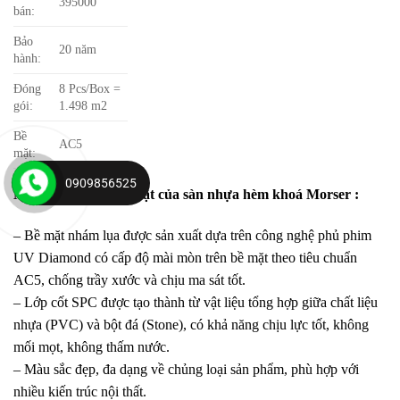
395000
bán:
Bảo
20 năm
hành:
Đóng
8 Pcs/Box =
gói:
1.498 m2
Bề
AC5
mặt:
0909856525
Những đặc tính nổi bật của sàn nhựa hèm khoá Morser :
– Bề mặt nhám lụa được sản xuất dựa trên công nghệ phủ phim
UV Diamond có cấp độ mài mòn trên bề mặt theo tiêu chuẩn
AC5, chống trầy xước và chịu ma sát tốt.
– Lớp cốt SPC được tạo thành từ vật liệu tổng hợp giữa chất liệu
nhựa (PVC) và bột đá (Stone), có khả năng chịu lực tốt, không
mối mọt, không thấm nước.
– Màu sắc đẹp, đa dạng về chủng loại sản phẩm, phù hợp với
nhiều kiến trúc nội thất.