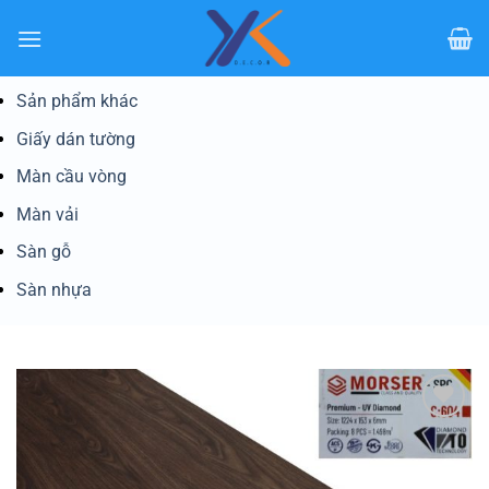
Bỏ
qua
nội
dung
Sản phẩm khác
Giấy dán tường
Màn cầu vòng
Màn vải
Sàn gỗ
Sàn nhựa
Yêu
thích