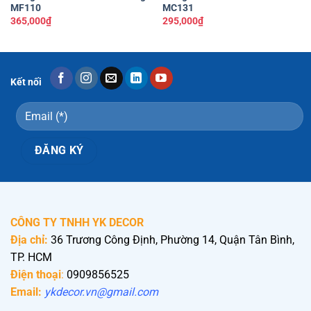
MF110
MC131
365,000
₫
295,000
₫
Kết nối
CÔNG TY TNHH YK DECOR
Địa chỉ:
36 Trương Công Định, Phường 14, Quận Tân Bình,
TP. HCM
Điện thoại
:
0909856525
Email:
ykdecor.vn@gmail.com