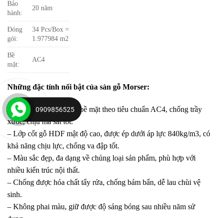
Bảo
20 năm
hành:
Đóng
34 Pcs/Box =
gói:
1.977984 m2
Bề
AC4
mặt:
Những đặc tính nổi bật của sàn gỗ Morser:
– Cấp độ mài mòn trên bề mặt theo tiêu chuẩn AC4, chống trầy
0909856525
xước, chịu ma sát tốt.
– Lớp cốt gỗ HDF mật độ cao, được ép dưới áp lực 840kg/m3, có
khả năng chịu lực, chống va đập tốt.
– Màu sắc đẹp, đa dạng về chủng loại sản phẩm, phù hợp với
nhiều kiến trúc nội thất.
– Chống được hóa chất tẩy rửa, chống bám bẩn, dễ lau chùi vệ
sinh.
– Không phai màu, giữ được độ sáng bóng sau nhiều năm sử