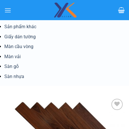
Bỏ
qua
nội
dung
Sản phẩm khác
Giấy dán tường
Màn cầu vòng
Màn vải
Sàn gỗ
Sàn nhựa
Yêu
thích