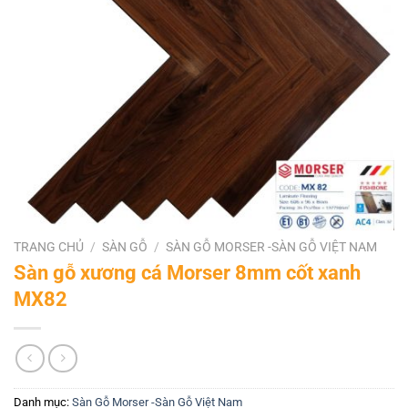
TRANG CHỦ
/
SÀN GỖ
/
SÀN GỖ MORSER -SÀN GỖ VIỆT NAM
Sàn gỗ xương cá Morser 8mm cốt xanh
MX82
Danh mục:
Sàn Gỗ Morser -Sàn Gỗ Việt Nam