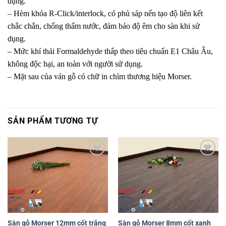
dụng.
– Hèm khóa R-Click/interlock, có phủ sáp nến tạo độ liên kết
chắc chắn, chống thấm nước, đảm bảo độ êm cho sàn khi sử
dụng.
– Mức khí thải Formaldehyde thấp theo tiêu chuẩn E1 Châu Âu,
không độc hại, an toàn với người sử dụng.
– Mặt sau của ván gỗ có chữ in chìm thương hiệu Morser.
SẢN PHẨM TƯƠNG TỰ
Yêu
Yêu
thích
thích
Sàn gỗ Morser 12mm cốt trắng
Sàn gỗ Morser 8mm cốt xanh