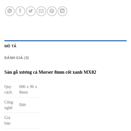
MÔ TẢ
ĐÁNH GIÁ (0)
Sàn gỗ xương cá Morser 8mm cốt xanh MX82
Quy
606 x 96 x
cách:
8mm
Công
Đức
nghệ:
Giá
bán: