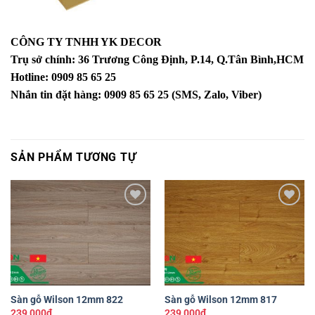
CÔNG TY TNHH YK DECOR
Trụ sở chính: 36 Trương Công Định, P.14, Q.Tân Bình,HCM
Hotline: 0909 85 65 25
Nhắn tin đặt hàng: 0909 85 65 25 (SMS, Zalo, Viber)
SẢN PHẨM TƯƠNG TỰ
Yêu
Yêu
thích
thích
Sàn gỗ Wilson 12mm 822
Sàn gỗ Wilson 12mm 817
239,000
₫
239,000
₫