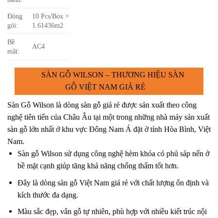
Đóng
10 Pcs/Box =
gói:
1.61436m2
Bề
AC4
mặt:
SÀN GỖ WILSON – THƯƠNG HIỆU SÀN
GỖ VIỆT NAM GIÁ RẺ
Sàn Gỗ Wilson là dòng sàn gỗ giá rẻ được sản xuất theo công
nghệ tiên tiến của Châu Âu tại một trong những nhà máy sản xuất
sàn gỗ lớn nhất ở khu vực Đông Nam Á đặt ở tỉnh Hòa Bình, Việt
Nam.
Sàn gỗ Wilson sử dụng công nghệ hèm khóa có phủ sáp nến ở
bề mặt cạnh giúp tăng khả năng chống thấm tốt hơn.
Đây là dòng sàn gỗ Việt Nam giá rẻ với chất lượng ổn định và
kích thước đa dạng.
Màu sắc đẹp, vân gỗ tự nhiên, phù hợp với nhiều kiết trúc nội