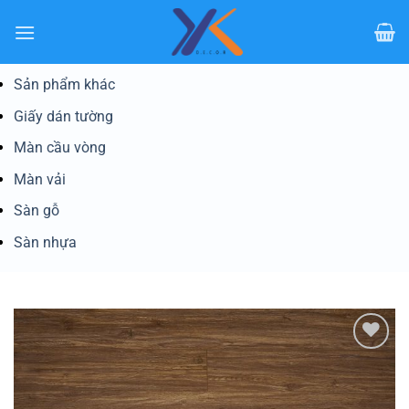
Bỏ
qua
nội
dung
Sản phẩm khác
Giấy dán tường
Màn cầu vòng
Màn vải
Sàn gỗ
Sàn nhựa
Yêu
thích