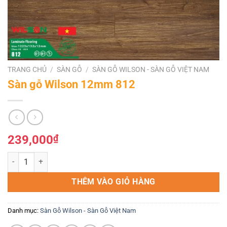
TRANG CHỦ
/
SÀN GỖ
/
SÀN GỖ WILSON - SÀN GỖ VIỆT NAM
Sàn gỗ Wilson 12mm 812
239,000
₫
Sàn gỗ Wilson 12mm 812 số lượng
THÊM VÀO GIỎ HÀNG
Danh mục:
Sàn Gỗ Wilson - Sàn Gỗ Việt Nam