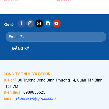
Kết nối
CÔNG TY TNHH YK DECOR
Địa chỉ:
36 Trương Công Định, Phường 14, Quận Tân Bình,
TP. HCM
Điện thoại
:
0909856525
Email:
ykdecor.vn@gmail.com