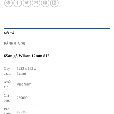
MÔ TẢ
ĐÁNH GIÁ (0)
6Sàn gỗ Wilson 12mm 812
Quy
1223 x 132 x
cách:
12mm
Xuất
Việt Nam
xứ:
Giá
239000
bán:
Bảo
20 năm
hành: