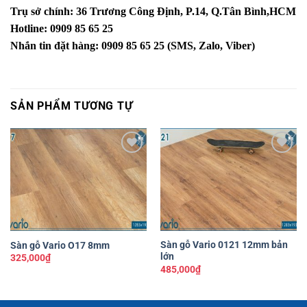
Trụ sở chính: 36 Trương Công Định, P.14, Q.Tân Bình,HCM
Hotline: 0909 85 65 25
Nhắn tin đặt hàng: 0909 85 65 25 (SMS, Zalo, Viber)
SẢN PHẨM TƯƠNG TỰ
Yêu
Yêu
thích
thích
Sàn gỗ Vario 0121 12mm bản
Sàn gỗ Vario O17 8mm
lớn
325,000
₫
485,000
₫