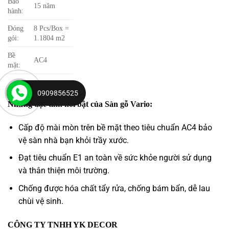
Bảo
15 năm
hành:
Đóng
8 Pcs/Box =
gói:
1.1804 m2
Bề
AC4
mặt:
0909856525
Những đặc tính nổi bật của Sàn gỗ Vario:
Cấp độ mài mòn trên bề mặt theo tiêu chuẩn AC4 bảo
vệ sàn nhà bạn khỏi trầy xước.
Đạt tiêu chuẩn E1 an toàn về sức khỏe người sử dụng
và thân thiện môi trường.
Chống được hóa chất tẩy rửa, chống bám bẩn, dễ lau
chùi vệ sinh.
CÔNG TY TNHH YK DECOR