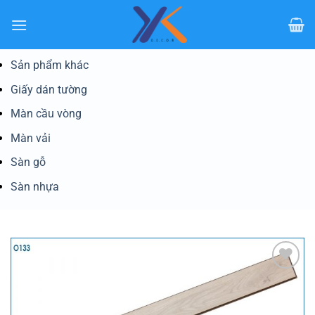
Bỏ
qua
nội
dung
Sản phẩm khác
Giấy dán tường
Màn cầu vòng
Màn vải
Sàn gỗ
Sàn nhựa
Yêu
thích