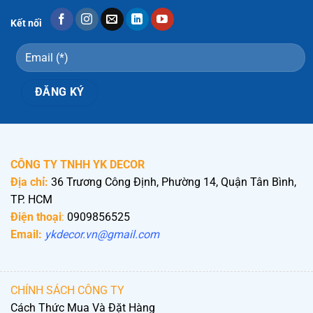
Kết nối
CÔNG TY TNHH YK DECOR
Địa chỉ:
36 Trương Công Định, Phường 14, Quận Tân Bình,
TP. HCM
Điện thoại
:
0909856525
Email:
ykdecor.vn@gmail.com
CHÍNH SÁCH CÔNG TY
Cách Thức Mua Và Đặt Hàng