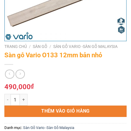
TRANG CHỦ
/
SÀN GỖ
/
SÀN GỖ VARIO -SÀN GỖ MALAYSIA
Sàn gỗ Vario O133 12mm bản nhỏ
490,000
₫
Sàn gỗ Vario O133 12mm bản nhỏ số lượng
THÊM VÀO GIỎ HÀNG
Danh mục:
Sàn Gỗ Vario -Sàn Gỗ Malaysia