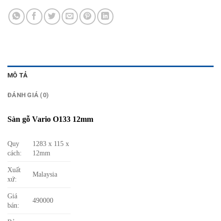
MÔ TẢ
ĐÁNH GIÁ (0)
Sàn gỗ Vario O133 12mm
Quy
1283 x 115 x
cách:
12mm
Xuất
Malaysia
xứ:
Giá
490000
bán: