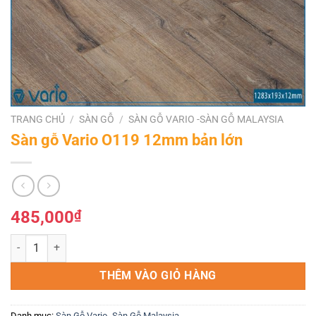
TRANG CHỦ
/
SÀN GỖ
/
SÀN GỖ VARIO -SÀN GỖ MALAYSIA
Sàn gỗ Vario O119 12mm bản lớn
485,000
₫
Sàn gỗ Vario O119 12mm bản lớn số lượng
THÊM VÀO GIỎ HÀNG
Danh mục:
Sàn Gỗ Vario -Sàn Gỗ Malaysia