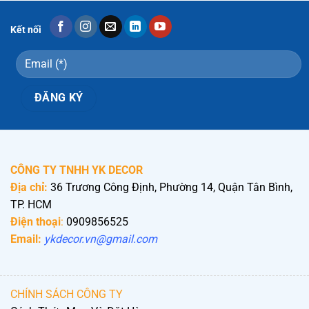
Kết nối
CÔNG TY TNHH YK DECOR
Địa chỉ:
36 Trương Công Định, Phường 14, Quận Tân Bình,
TP. HCM
Điện thoại
:
0909856525
Email:
ykdecor.vn@gmail.com
CHÍNH SÁCH CÔNG TY