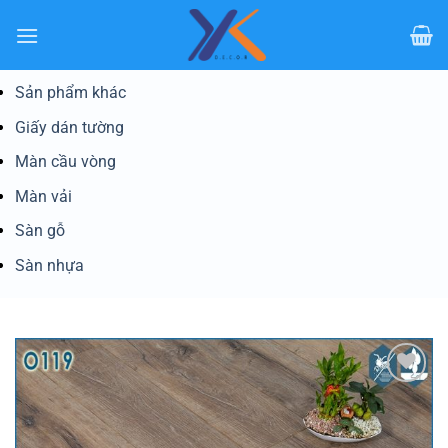
Bỏ
qua
nội
dung
Sản phẩm khác
Giấy dán tường
Màn cầu vòng
Màn vải
Sàn gỗ
Sàn nhựa
Yêu
thích