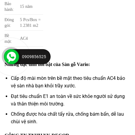
Bảo
15 năm
hành:
Đóng
5 Pcs/Box =
gói:
1.2381 m2
Bề
AC4
mặt:
0909856525
Những đặc tính nổi bật của Sàn gỗ Vario:
Cấp độ mài mòn trên bề mặt theo tiêu chuẩn AC4 bảo
vệ sàn nhà bạn khỏi trầy xước.
Đạt tiêu chuẩn E1 an toàn về sức khỏe người sử dụng
và thân thiện môi trường.
Chống được hóa chất tẩy rửa, chống bám bẩn, dễ lau
chùi vệ sinh.