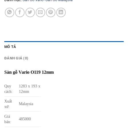
MÔ TẢ
ĐÁNH GIÁ (0)
Sàn gỗ Vario O119 12mm
Quy
1283 x 193 x
cách:
12mm
Xuất
Malaysia
xứ:
Giá
485000
bán: