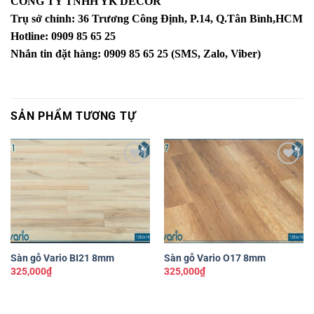
CÔNG TY TNHH YK DECOR
Trụ sở chính: 36 Trương Công Định, P.14, Q.Tân Bình,HCM
Hotline: 0909 85 65 25
Nhắn tin đặt hàng: 0909 85 65 25 (SMS, Zalo, Viber)
SẢN PHẨM TƯƠNG TỰ
Yêu
Yêu
thích
thích
Sàn gỗ Vario BI21 8mm
Sàn gỗ Vario O17 8mm
325,000
₫
325,000
₫