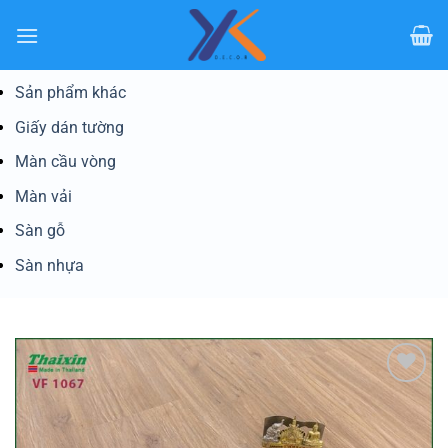
Bỏ
qua
nội
dung
Sản phẩm khác
Giấy dán tường
Màn cầu vòng
Màn vải
Sàn gỗ
Sàn nhựa
Yêu
thích