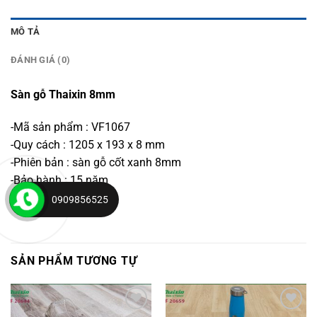
MÔ TẢ
ĐÁNH GIÁ (0)
Sàn gỗ Thaixin 8mm
-Mã sản phẩm : VF1067
-Quy cách : 1205 x 193 x 8 mm
-Phiên bản : sàn gỗ cốt xanh 8mm
-Bảo hành : 15 năm
-Xuất xứ : Thái Lan
0909856525
SẢN PHẨM TƯƠNG TỰ