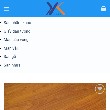
Bỏ
qua
nội
dung
Sản phẩm khác
Giấy dán tường
Màn cầu vòng
Màn vải
Sàn gỗ
Sàn nhựa
Yêu
thích