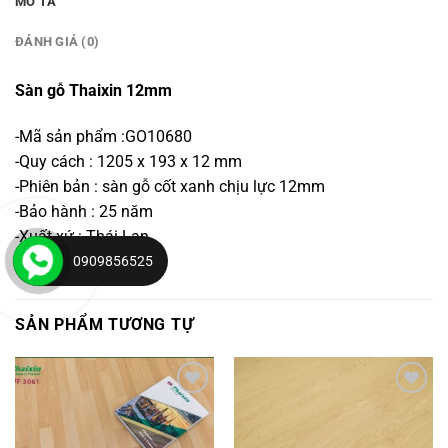
MÔ TẢ
ĐÁNH GIÁ (0)
Sàn gỗ Thaixin 12mm
-Mã sản phẩm :GO10680
-Quy cách : 1205 x 193 x 12 mm
-Phiên bản : sàn gỗ cốt xanh chịu lực 12mm
-Bảo hành : 25 năm
-Xuất xứ : Thái Lan
0909856525
SẢN PHẨM TƯƠNG TỰ
Yêu
Yêu
thích
thích