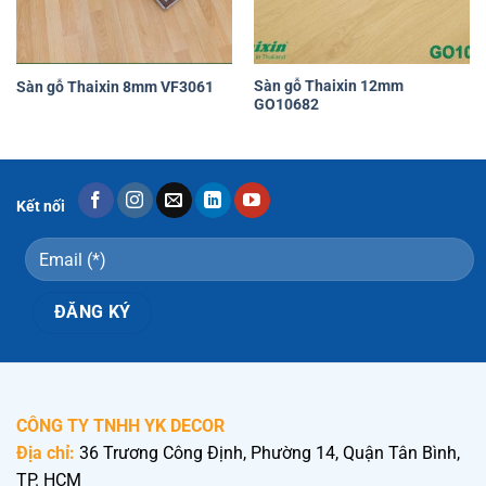
Sàn gỗ Thaixin 12mm
Sàn gỗ Thaixin 8mm VF3061
GO10682
Kết nối
CÔNG TY TNHH YK DECOR
Địa chỉ:
36 Trương Công Định, Phường 14, Quận Tân Bình,
TP. HCM